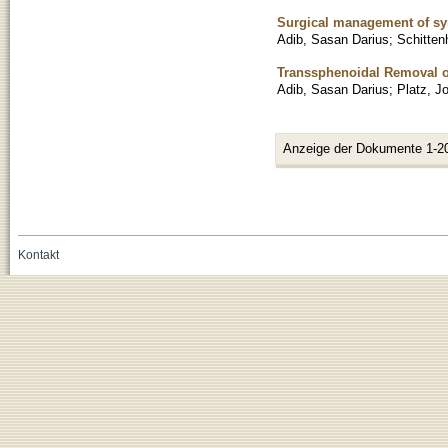
Surgical management of syr
Adib, Sasan Darius
;
Schitten
Transsphenoidal Removal o
Adib, Sasan Darius
;
Platz, J
Anzeige der Dokumente 1-2
Kontakt