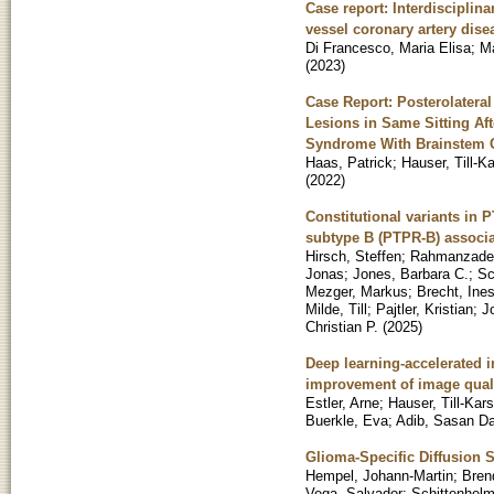
Case report: Interdisciplin
vessel coronary artery dise
Di Francesco, Maria Elisa
;
Ma
(
2023
)
Case Report: Posterolatera
Lesions in Same Sitting Af
Syndrome With Brainstem 
Haas, Patrick
;
Hauser, Till-K
(
2022
)
Constitutional variants in P
subtype B (PTPR-B) associa
Hirsch, Steffen
;
Rahmanzade
Jonas
;
Jones, Barbara C.
;
Sc
Mezger, Markus
;
Brecht, Ine
Milde, Till
;
Pajtler, Kristian
;
J
Christian P.
(
2025
)
Deep learning-accelerated 
improvement of image qual
Estler, Arne
;
Hauser, Till-Kar
Buerkle, Eva
;
Adib, Sasan Da
Glioma-Specific Diffusion S
Hempel, Johann-Martin
;
Bren
Vega, Salvador
;
Schittenhelm