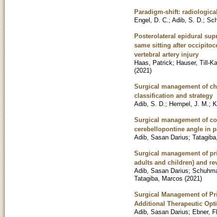
Paradigm-shift: radiologica
Engel, D. C.
;
Adib, S. D.
;
Sch
Posterolateral epidural sup
same sitting after occipit
vertebral artery injury
Haas, Patrick
;
Hauser, Till-K
(
2021
)
Surgical management of cho
classification and strategy
Adib, S. D.
;
Hempel, J. M.
;
K
Surgical management of co
cerebellopontine angle in p
Adib, Sasan Darius
;
Tatagiba
Surgical management of pri
adults and children) and rev
Adib, Sasan Darius
;
Schuhma
Tatagiba, Marcos
(
2021
)
Surgical Management of Pr
Additional Therapeutic Opt
Adib, Sasan Darius
;
Ebner, F