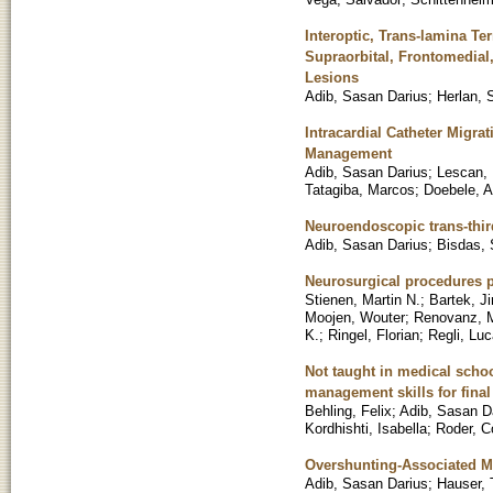
Interoptic, Trans-lamina Te
Supraorbital, Frontomedial,
Lesions
Adib, Sasan Darius
;
Herlan, 
Intracardial Catheter Migra
Management
Adib, Sasan Darius
;
Lescan, 
Tatagiba, Marcos
;
Doebele, A
Neuroendoscopic trans-thir
Adib, Sasan Darius
;
Bisdas, 
Neurosurgical procedures 
Stienen, Martin N.
;
Bartek, Jir
Moojen, Wouter
;
Renovanz, 
K.
;
Ringel, Florian
;
Regli, Lu
Not taught in medical schoo
management skills for final
Behling, Felix
;
Adib, Sasan D
Kordhishti, Isabella
;
Roder, C
Overshunting-Associated My
Adib, Sasan Darius
;
Hauser, T