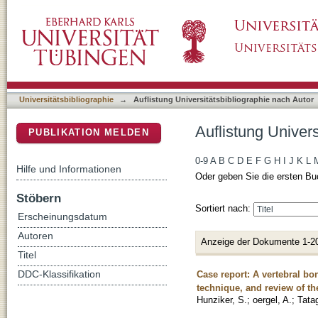
Auflistung Universitätsbibliographie nach Au
DSpace Repositorium (Manakin basiert)
Universitätsbibliographie
→
Auflistung Universitätsbibliographie nach Autor
Auflistung Univer
PUBLIKATION MELDEN
0-9
A
B
C
D
E
F
G
H
I
J
K
L
Hilfe und Informationen
Oder geben Sie die ersten Bu
Stöbern
Sortiert nach:
Erscheinungsdatum
Autoren
Anzeige der Dokumente 1-2
Titel
Case report: A vertebral bon
DDC-Klassifikation
technique, and review of the
Hunziker, S.
;
oergel, A.
;
Tata