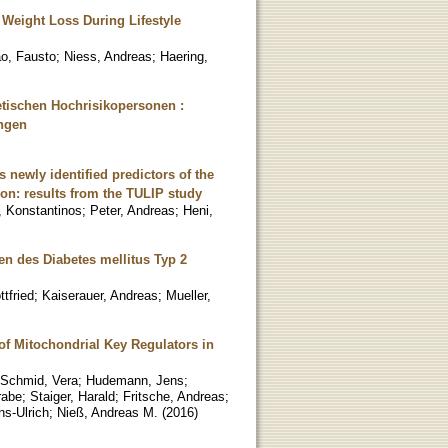
Weight Loss During Lifestyle
o, Fausto
;
Niess, Andreas
;
Haering,
betischen Hochrisikopersonen :
ingen
 newly identified predictors of the
ion: results from the TULIP study
, Konstantinos
;
Peter, Andreas
;
Heni,
 des Diabetes mellitus Typ 2
ttfried
;
Kaiserauer, Andreas
;
Mueller,
f Mitochondrial Key Regulators in
Schmid, Vera
;
Hudemann, Jens
;
rabe
;
Staiger, Harald
;
Fritsche, Andreas
;
ns-Ulrich
;
Nieß, Andreas M.
(
2016
)