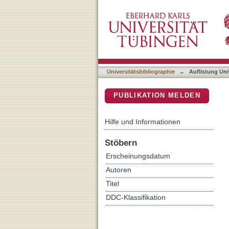
Auflistung Universitätsbib
DSpace Repositorium (Manakin b
Universitätsbibliographie
→
Auflistung Uni
PUBLIKATION MELDEN
Hilfe und Informationen
Stöbern
Erscheinungsdatum
Autoren
Titel
DDC-Klassifikation