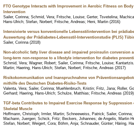
FTO Genotype Interacts with Improvement in Aerobic Fitness on Body 
Intervention
Sailer, Corinna
;
Schmid, Vera
;
Fritsche, Louise
;
Gerter, Tsvetelina
;
Machica
Hans-Ulrich
;
Stefan, Norbert
;
Fritsche, Andreas
;
Heni, Martin
(
2016
)
Intensivierte versus konventionelle Lebensstilintervention bei prädia
Auswertung der Prädiabetes-Lebensstil-Interventionstudie (PLIS) Tüb
Sailer, Corinna
(
2018
)
Non-alcoholic fatty liver disease and impaired proinsulin conversion as
long-term non-response to a lifestyle intervention for diabetes prevent
Schmid, Vera
;
Wagner, Robert
;
Sailer, Corinna
;
Fritsche, Louise
;
Kantartzis
Martin
;
Haering, Hans-Ulrich
;
Stefan, Norbert
;
Fritsche, Andreas
(
2017
)
Risikokommunikation und Inanspruchnahme von Präventionsangeboten
mithilfe des Deutschen Diabetes-Risiko-Tests
Valenta, Vera
;
Sailer, Corinna
;
Muehlenbruch, Kristin
;
Fritz, Jana
;
Roller, Go
Gerhard
;
Haering, Hans-Ulrich
;
Schulze, Matthias
;
Fritsche, Andreas
(
2019
)
TGF-beta Contributes to Impaired Exercise Response by Suppression o
Skeletal Muscle
Hoffmann, Christoph
;
Irmler, Martin
;
Schneeweiss, Patrick
;
Sailer, Corinna
;
Machann, Juergen
;
Schick, Fritz
;
Beckers, Johannes
;
de Angelis, Martin H
Stefan, Norbert
;
Weigert, Cora
;
Böhm, Anja
;
Schnauder, Günter
;
Häring, Ha