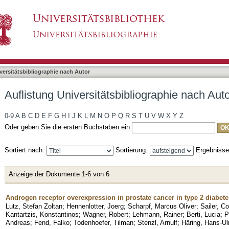
liographie nach Autor "Sailer, Corinna"
asiert)
versitätsbibliographie nach Autor
Auflistung Universitätsbibliographie nach Auto
0-9
A
B
C
D
E
F
G
H
I
J
K
L
M
N
O
P
Q
R
S
T
U
V
W
X
Y
Z
Oder geben Sie die ersten Buchstaben ein:
Sortiert nach:
Sortierung:
Ergebniss
Anzeige der Dokumente 1-6 von 6
Androgen receptor overexpression in prostate cancer in type 2 diabete
Lutz, Stefan Zoltan
;
Hennenlotter, Joerg
;
Scharpf, Marcus Oliver
;
Sailer, Co
Kantartzis, Konstantinos
;
Wagner, Robert
;
Lehmann, Rainer
;
Berti, Lucia
;
P
Andreas
;
Fend, Falko
;
Todenhoefer, Tilman
;
Stenzl, Arnulf
;
Häring, Hans-Ul