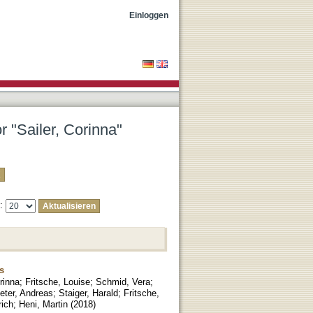
Einloggen
r "Sailer, Corinna"
e:
s
rinna
;
Fritsche, Louise
;
Schmid, Vera
;
eter, Andreas
;
Staiger, Harald
;
Fritsche,
rich
;
Heni, Martin
(
2018
)