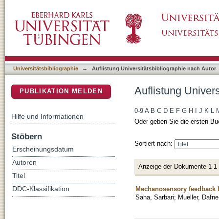
Auflistung Universitätsbibliographie nach Aut
DSpace Repositorium (Manakin basiert)
Universitätsbibliographie
→
Auflistung Universitätsbibliographie nach Autor
Auflistung Univers
PUBLIKATION MELDEN
0-9
A
B
C
D
E
F
G
H
I
J
K
L
Hilfe und Informationen
Oder geben Sie die ersten Bu
Stöbern
Sortiert nach:
Erscheinungsdatum
Autoren
Anzeige der Dokumente 1-1
Titel
Mechanosensory feedback l
DDC-Klassifikation
Saha, Sarbari
;
Mueller, Dafne