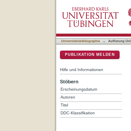
Auflistung Universitätsbib
DSpace Repositorium (Manakin b
Universitätsbibliographie
→
Auflistung Uni
PUBLIKATION MELDEN
Hilfe und Informationen
Stöbern
Erscheinungsdatum
Autoren
Titel
DDC-Klassifikation