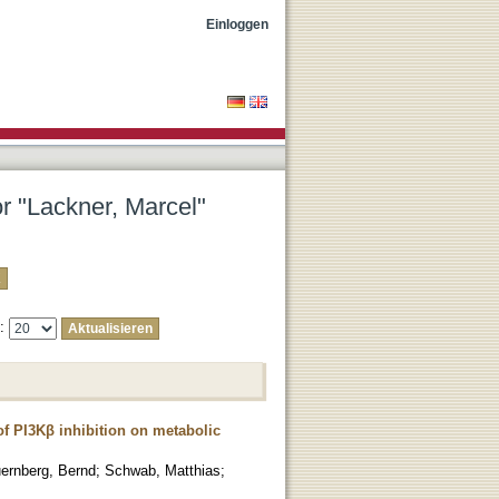
Einloggen
or "Lackner, Marcel"
e:
of PI3Kβ inhibition on metabolic
ernberg, Bernd
;
Schwab, Matthias
;