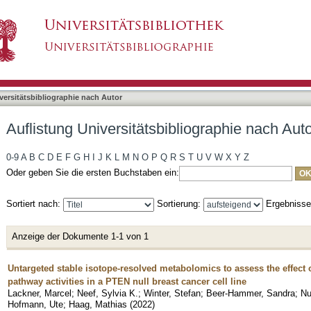
liographie nach Autor "Lackner, Marcel"
asiert)
versitätsbibliographie nach Autor
Auflistung Universitätsbibliographie nach Aut
0-9
A
B
C
D
E
F
G
H
I
J
K
L
M
N
O
P
Q
R
S
T
U
V
W
X
Y
Z
Oder geben Sie die ersten Buchstaben ein:
Sortiert nach:
Sortierung:
Ergebniss
Anzeige der Dokumente 1-1 von 1
Untargeted stable isotope-resolved metabolomics to assess the effect 
pathway activities in a PTEN null breast cancer cell line
Lackner, Marcel
;
Neef, Sylvia K.
;
Winter, Stefan
;
Beer-Hammer, Sandra
;
Nu
Hofmann, Ute
;
Haag, Mathias
(
2022
)