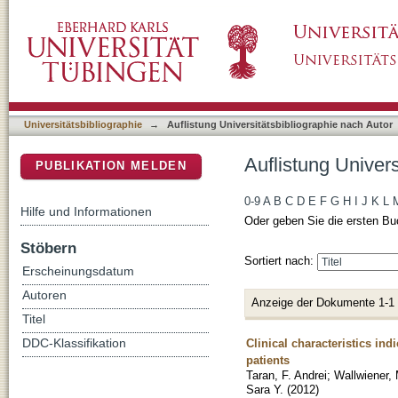
Auflistung Universitätsbibliographie nach Aut
DSpace Repositorium (Manakin basiert)
Universitätsbibliographie
→
Auflistung Universitätsbibliographie nach Autor
Auflistung Univers
PUBLIKATION MELDEN
0-9
A
B
C
D
E
F
G
H
I
J
K
L
Hilfe und Informationen
Oder geben Sie die ersten Bu
Stöbern
Sortiert nach:
Erscheinungsdatum
Autoren
Anzeige der Dokumente 1-1
Titel
Clinical characteristics in
DDC-Klassifikation
patients
Taran, F. Andrei
;
Wallwiener,
Sara Y.
(
2012
)