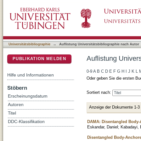
Auflistung Universitätsbibliographie nach Au
DSpace Repositorium (Manakin basiert)
Universitätsbibliographie
→
Auflistung Universitätsbibliographie nach Autor
Auflistung Univer
PUBLIKATION MELDEN
0-9
A
B
C
D
E
F
G
H
I
J
K
L
Hilfe und Informationen
Oder geben Sie die ersten Bu
Stöbern
Sortiert nach:
Erscheinungsdatum
Autoren
Anzeige der Dokumente 1-3
Titel
DAMA: Disentangled Body-A
DDC-Klassifikation
Eskandar, Daniel
;
Kabadayi, 
Disentangled Body-Anchored