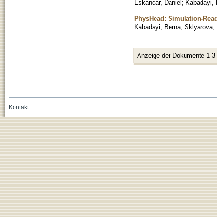
Eskandar, Daniel
;
Kabadayi, 
PhysHead: Simulation-Read
Kabadayi, Berna
;
Sklyarova,
Anzeige der Dokumente 1-3
Kontakt