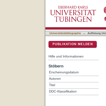
Auflistung Universitätsbib
DSpace Repositorium (Manakin b
Universitätsbibliographie
→
Auflistung Uni
PUBLIKATION MELDEN
Hilfe und Informationen
Stöbern
Erscheinungsdatum
Autoren
Titel
DDC-Klassifikation