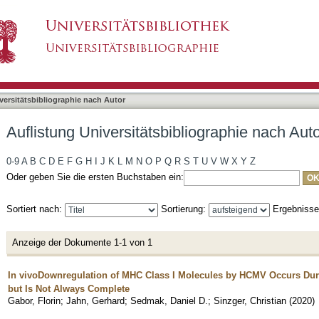
liographie nach Autor "Gabor, Florin Felicia"
asiert)
versitätsbibliographie nach Autor
Auflistung Universitätsbibliographie nach Auto
0-9
A
B
C
D
E
F
G
H
I
J
K
L
M
N
O
P
Q
R
S
T
U
V
W
X
Y
Z
Oder geben Sie die ersten Buchstaben ein:
Sortiert nach:
Sortierung:
Ergebniss
Anzeige der Dokumente 1-1 von 1
In vivoDownregulation of MHC Class I Molecules by HCMV Occurs Durin
but Is Not Always Complete
Gabor, Florin
;
Jahn, Gerhard
;
Sedmak, Daniel D.
;
Sinzger, Christian
(
2020
)