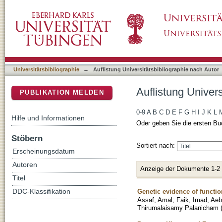
Auflistung Universitätsbibliographie nach Aut
DSpace Repositorium (Manakin basiert)
Universitätsbibliographie
→
Auflistung Universitätsbibliographie nach Autor
Auflistung Univers
PUBLIKATION MELDEN
0-9
A
B
C
D
E
F
G
H
I
J
K
L
Hilfe und Informationen
Oder geben Sie die ersten Bu
Stöbern
Sortiert nach:
Erscheinungsdatum
Autoren
Anzeige der Dokumente 1-2
Titel
Genetic evidence of functio
DDC-Klassifikation
Assaf, Amal
;
Faik, Imad
;
Aeb
Thirumalaisamy Palanicham