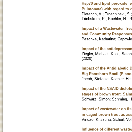
Hsp70 and lipid peroxide le
Pulmonata) with regard to 
Dieterich, A.
;
Troschinski, S.
Triebskorn, R.
;
Koehler, H. -R
Impact of a Wastewater Tre
and Community Responses
Peschke, Katharina
;
Capowie
Impact of the antidepressan
Ziegler, Michael
;
Knoll, Sarah
(
2020
)
Impact of the Antidiabetic 
Big Ramshorn Snail (Plano
Jacob, Stefanie
;
Koehler, Hei
Impact of the NSAID diclof
stages of brown trout, Salmo
Schwarz, Simon
;
Schmieg, 
Impact of wastewater on fi
in caged brown trout as as
Vincze, Krisztina
;
Scheil, Vol
Influence of different waste