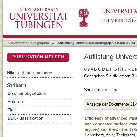
Auflistung Universitätsbibliographie nach Aut
DSpace Repositorium (Manakin basiert)
Universitätsbibliographie
→
Auflistung Universitätsbibliographie nach Autor
Auflistung Univers
PUBLIKATION MELDEN
0-9
A
B
C
D
E
F
G
H
I
J
K
L
Hilfe und Informationen
Oder geben Sie die ersten Bu
Stöbern
Sortiert nach:
Erscheinungsdatum
Autoren
Anzeige der Dokumente 21-
Titel
Efficiency of advanced wast
DDC-Klassifikation
and connected surface wate
mykiss) and brown trout (Sal
Henneberg, Anja
;
Triebskorn,