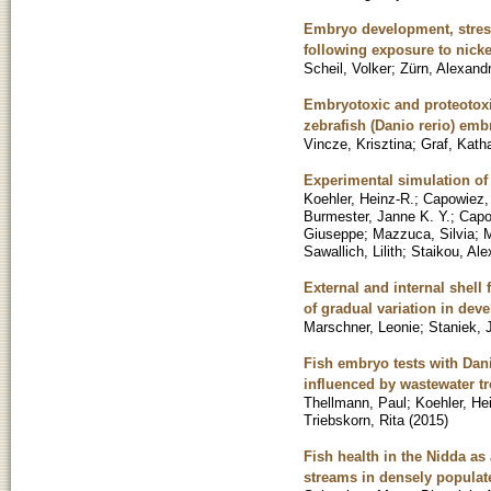
Embryo development, stress
following exposure to nicke
Scheil, Volker
;
Zürn, Alexand
Embryotoxic and proteotoxi
zebrafish (Danio rerio) emb
Vincze, Krisztina
;
Graf, Kath
Experimental simulation of
Koehler, Heinz-R.
;
Capowiez,
Burmester, Janne K. Y.
;
Capo
Giuseppe
;
Mazzuca, Silvia
;
M
Sawallich, Lilith
;
Staikou, Ale
External and internal shell
of gradual variation in dev
Marschner, Leonie
;
Staniek, 
Fish embryo tests with Dani
influenced by wastewater tr
Thellmann, Paul
;
Koehler, He
Triebskorn, Rita
(
2015
)
Fish health in the Nidda as
streams in densely populat