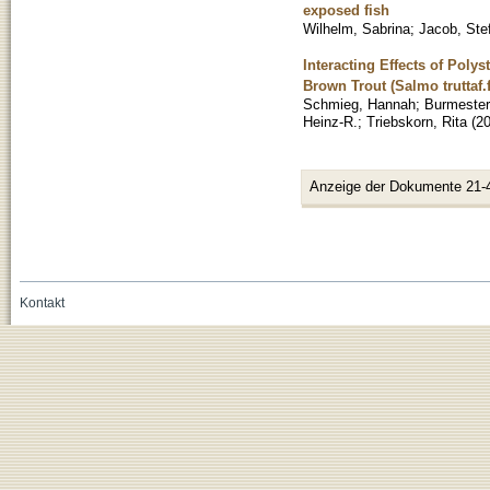
exposed fish
Wilhelm, Sabrina
;
Jacob, Ste
Interacting Effects of Poly
Brown Trout (Salmo truttaf.f
Schmieg, Hannah
;
Burmester
Heinz-R.
;
Triebskorn, Rita
(
2
Anzeige der Dokumente 21-
Kontakt