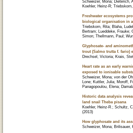
Schweizer, Mona
;
Dieterich,
Koehler, Heinz-R
;
Triebskorn,
Freshwater ecosystems prof
biological organisation in 
Triebskorn, Rita
;
Blaha, Lude
Bertram
;
Lueddeke, Frauke
;
Simon
;
Thellmann, Paul
;
Wur
Glyphosate- and aminometh
trout (Salmo trutta f. fario
Drechsel, Victoria
;
Krais, Ste
Heart rate as an early warn
exposed to ionisable subst
Schweizer, Mona
;
von der Oh
Lone
;
Kuttler, Julia
;
Moroff, F
Panagopoulou, Elena
;
Damala
Historic data analysis reve
land snail Theba pisana
Koehler, Heinz-R.
;
Schultz, C
(
2013
)
How glyphosate and its asso
Schweizer, Mona
;
Brilisauer,