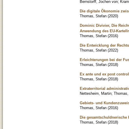
Bernstorff, Jochen von
;
Krame
Die digitale Ökonomie zwis
Thomas, Stefan
(
2020
)
Dominic Divivier, Die Reic
Anwendung des EU-Kartellr
Thomas, Stefan
(
2016
)
Die Entwicklung der Recht
Thomas, Stefan
(
2022
)
Erleichterungen bei der Fus
Thomas, Stefan
(
2018
)
Ex ante und ex post contro
Thomas, Stefan
(
2018
)
Extraterritorial administrati
Nettesheim, Martin
;
Thomas,
Gebiets- und Kundenzuweis
Thomas, Stefan
(
2016
)
Die gesamtschuldnerische 
Thomas, Stefan
(
2018
)