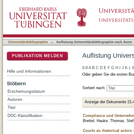
Auflistung Universitätsbibliographie nach Au
DSpace Repositorium (Manakin basiert)
Universitätsbibliographie
→
Auflistung Universitätsbibliographie nach Autor
Auflistung Univer
PUBLIKATION MELDEN
0-9
A
B
C
D
E
F
G
H
I
J
K
L
Hilfe und Informationen
Oder geben Sie die ersten Bu
Stöbern
Sortiert nach:
Erscheinungsdatum
Autoren
Anzeige der Dokumente 21-
Titel
Compliance und Unternehmen
DDC-Klassifikation
Brettel, Hauke
;
Thomas, Stef
Courts as rhetorical actors 