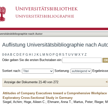
liographie nach Autor "Martus, Peter"
asiert)
versitätsbibliographie nach Autor
Auflistung Universitätsbibliographie nach Auto
0-9
A
B
C
D
E
F
G
H
I
J
K
L
M
N
O
P
Q
R
S
T
U
V
W
X
Y
Z
Oder geben Sie die ersten Buchstaben ein:
Sortiert nach:
Sortierung:
Ergebniss
<
Anzeige der Dokumente 21-40 von 272
Attitudes of Company Executives toward a Comprehensive Workplace 
Exploratory Cross-Sectional Study in Germany
Siegel, Achim
;
Hoge, Aileen C.
;
Ehmann, Anna T.
;
Martus, Peter
;
Rieger, M