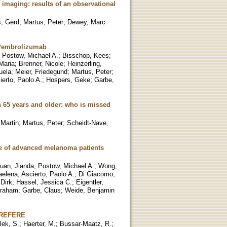
imaging: results of an observational
s, Gerd
;
Martus, Peter
;
Dewey, Marc
 Pembrolizumab
;
Postow, Michael A.
;
Bisschop, Kees
;
Maria
;
Brenner, Nicole
;
Heinzerling,
uela
;
Meier, Friedegund
;
Martus, Peter
;
ierto, Paolo A.
;
Hospers, Geke
;
Garbe,
n 65 years and older: who is missed
Martin
;
Martus, Peter
;
Scheidt-Nave,
me of advanced melanoma patients
uan, Jianda
;
Postow, Michael A.
;
Wong,
aelena
;
Ascierto, Paolo A.
;
Di Giacomo,
Dirk
;
Hassel, Jessica C.
;
Eigentler,
Graham
;
Garbe, Claus
;
Weide, Benjamin
 PREFERE
lek, S.
;
Haerter, M.
;
Bussar-Maatz, R.
;