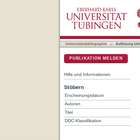
Auflistung Universitätsbib
DSpace Repositorium (Manakin b
Universitätsbibliographie
→
Auflistung Uni
PUBLIKATION MELDEN
Hilfe und Informationen
Stöbern
Erscheinungsdatum
Autoren
Titel
DDC-Klassifikation