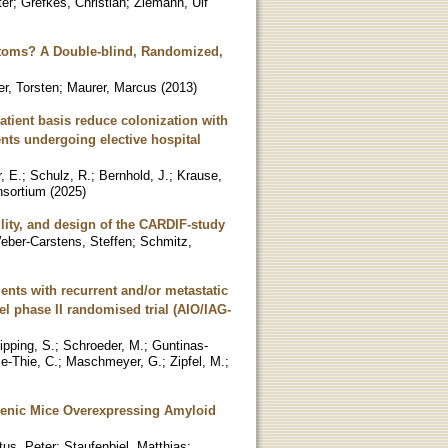
ter
;
Grefkes, Christian
;
Ziemann, Ulf
toms? A Double-blind, Randomized,
er, Torsten
;
Maurer, Marcus
(
2013
)
ient basis reduce colonization with
nts undergoing elective hospital
, E.
;
Schulz, R.
;
Bernhold, J.
;
Krause,
nsortium
(
2025
)
ility, and design of the CARDIF-study
eber-Carstens, Steffen
;
Schmitz,
ients with recurrent and/or metastatic
l phase II randomised trial (AIO/IAG-
ipping, S.
;
Schroeder, M.
;
Guntinas-
e-Thie, C.
;
Maschmeyer, G.
;
Zipfel, M.
;
sgenic Mice Overexpressing Amyloid
tus, Peter
;
Staufenbiel, Matthias
;