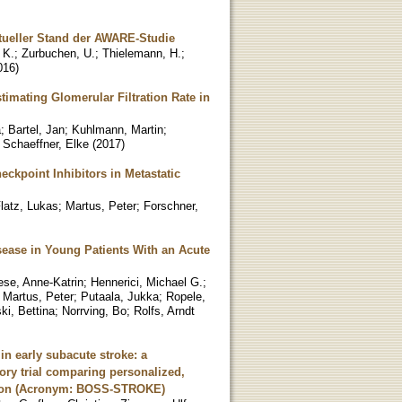
tueller Stand der AWARE-Studie
 K.
;
Zurbuchen, U.
;
Thielemann, H.
;
016
)
timating Glomerular Filtration Rate in
a
;
Bartel, Jan
;
Kuhlmann, Martin
;
;
Schaeffner, Elke
(
2017
)
kpoint Inhibitors in Metastatic
latz, Lukas
;
Martus, Peter
;
Forschner,
ease in Young Patients With an Acute
ese, Anne-Katrin
;
Hennerici, Michael G.
;
;
Martus, Peter
;
Putaala, Jukka
;
Ropele,
ki, Bettina
;
Norrving, Bo
;
Rolfs, Arndt
in early subacute stroke: a
ory trial comparing personalized,
ation (Acronym: BOSS-STROKE)