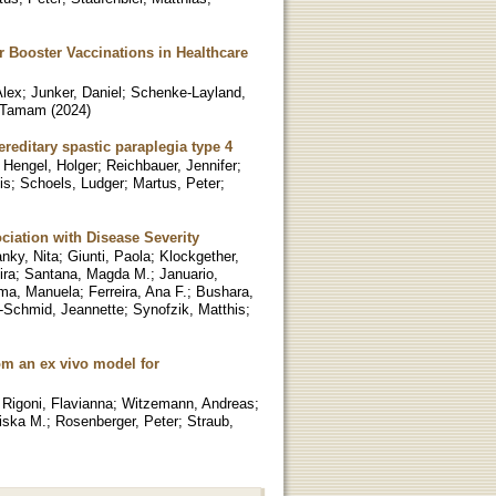
r Booster Vaccinations in Healthcare
Alex
;
Junker, Daniel
;
Schenke-Layland,
 Tamam
(
2024
)
ereditary spastic paraplegia type 4
;
Hengel, Holger
;
Reichbauer, Jennifer
;
is
;
Schoels, Ludger
;
Martus, Peter
;
ociation with Disease Severity
nky, Nita
;
Giunti, Paola
;
Klockgether,
ira
;
Santana, Magda M.
;
Januario,
ima, Manuela
;
Ferreira, Ana F.
;
Bushara,
-Schmid, Jeannette
;
Synofzik, Matthis
;
rom an ex vivo model for
;
Rigoni, Flavianna
;
Witzemann, Andreas
;
iska M.
;
Rosenberger, Peter
;
Straub,