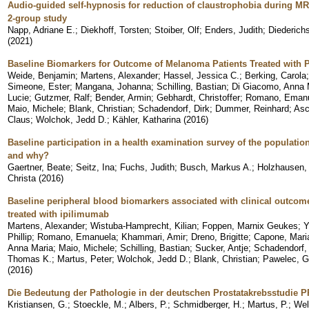
Audio-guided self-hypnosis for reduction of claustrophobia during MR 
2-group study
Napp, Adriane E.
;
Diekhoff, Torsten
;
Stoiber, Olf
;
Enders, Judith
;
Diederich
(
2021
)
Baseline Biomarkers for Outcome of Melanoma Patients Treated with
Weide, Benjamin
;
Martens, Alexander
;
Hassel, Jessica C.
;
Berking, Carola
Simeone, Ester
;
Mangana, Johanna
;
Schilling, Bastian
;
Di Giacomo, Anna 
Lucie
;
Gutzmer, Ralf
;
Bender, Armin
;
Gebhardt, Christoffer
;
Romano, Eman
Maio, Michele
;
Blank, Christian
;
Schadendorf, Dirk
;
Dummer, Reinhard
;
Asc
Claus
;
Wolchok, Jedd D.
;
Kähler, Katharina
(
2016
)
Baseline participation in a health examination survey of the populatio
and why?
Gaertner, Beate
;
Seitz, Ina
;
Fuchs, Judith
;
Busch, Markus A.
;
Holzhausen, 
Christa
(
2016
)
Baseline peripheral blood biomarkers associated with clinical outco
treated with ipilimumab
Martens, Alexander
;
Wistuba-Hamprecht, Kilian
;
Foppen, Marnix Geukes
;
Y
Phillip
;
Romano, Emanuela
;
Khammari, Amir
;
Dreno, Brigitte
;
Capone, Mari
Anna Maria
;
Maio, Michele
;
Schilling, Bastian
;
Sucker, Antje
;
Schadendorf, 
Thomas K.
;
Martus, Peter
;
Wolchok, Jedd D.
;
Blank, Christian
;
Pawelec, 
(
2016
)
Die Bedeutung der Pathologie in der deutschen Prostatakrebsstudie
Kristiansen, G.
;
Stoeckle, M.
;
Albers, P.
;
Schmidberger, H.
;
Martus, P.
;
Wel