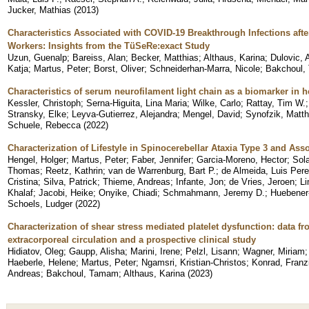
Jucker, Mathias
(
2013
)
Characteristics Associated with COVID-19 Breakthrough Infections afte
Workers: Insights from the TüSeRe:exact Study
Uzun, Guenalp
;
Bareiss, Alan
;
Becker, Matthias
;
Althaus, Karina
;
Dulovic, 
Katja
;
Martus, Peter
;
Borst, Oliver
;
Schneiderhan-Marra, Nicole
;
Bakchoul,
Characteristics of serum neurofilament light chain as a biomarker in h
Kessler, Christoph
;
Serna-Higuita, Lina Maria
;
Wilke, Carlo
;
Rattay, Tim W.
Stransky, Elke
;
Leyva-Gutierrez, Alejandra
;
Mengel, David
;
Synofzik, Matth
Schuele, Rebecca
(
2022
)
Characterization of Lifestyle in Spinocerebellar Ataxia Type 3 and Ass
Hengel, Holger
;
Martus, Peter
;
Faber, Jennifer
;
Garcia-Moreno, Hector
;
Sola
Thomas
;
Reetz, Kathrin
;
van de Warrenburg, Bart P.
;
de Almeida, Luis Pere
Cristina
;
Silva, Patrick
;
Thieme, Andreas
;
Infante, Jon
;
de Vries, Jeroen
;
L
Khalaf
;
Jacobi, Heike
;
Onyike, Chiadi
;
Schmahmann, Jeremy D.
;
Huebener
Schoels, Ludger
(
2022
)
Characterization of shear stress mediated platelet dysfunction: data f
extracorporeal circulation and a prospective clinical study
Hidiatov, Oleg
;
Gaupp, Alisha
;
Marini, Irene
;
Pelzl, Lisann
;
Wagner, Miriam
Haeberle, Helene
;
Martus, Peter
;
Ngamsri, Kristian-Christos
;
Konrad, Franz
Andreas
;
Bakchoul, Tamam
;
Althaus, Karina
(
2023
)