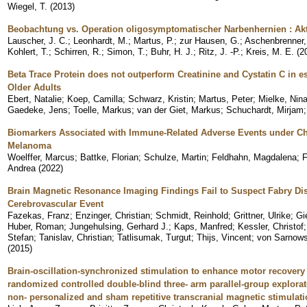
Wiegel, T.
(
2013
)
Beobachtung vs. Operation oligosymptomatischer Narbenhernien : Ak
Lauscher, J. C.
;
Leonhardt, M.
;
Martus, P.
;
zur Hausen, G.
;
Aschenbrenner,
Kohlert, T.
;
Schirren, R.
;
Simon, T.
;
Buhr, H. J.
;
Ritz, J. -P.
;
Kreis, M. E.
(
2
Beta Trace Protein does not outperform Creatinine and Cystatin C in es
Older Adults
Ebert, Natalie
;
Koep, Camilla
;
Schwarz, Kristin
;
Martus, Peter
;
Mielke, Nin
Gaedeke, Jens
;
Toelle, Markus
;
van der Giet, Markus
;
Schuchardt, Mirjam
Biomarkers Associated with Immune-Related Adverse Events under Chec
Melanoma
Woelffer, Marcus
;
Battke, Florian
;
Schulze, Martin
;
Feldhahn, Magdalena
;
F
Andrea
(
2022
)
Brain Magnetic Resonance Imaging Findings Fail to Suspect Fabry Dis
Cerebrovascular Event
Fazekas, Franz
;
Enzinger, Christian
;
Schmidt, Reinhold
;
Grittner, Ulrike
;
Gi
Huber, Roman
;
Jungehulsing, Gerhard J.
;
Kaps, Manfred
;
Kessler, Christof
Stefan
;
Tanislav, Christian
;
Tatlisumak, Turgut
;
Thijs, Vincent
;
von Sarnows
(
2015
)
Brain-oscillation-synchronized stimulation to enhance motor recovery 
randomized controlled double-blind three- arm parallel-group explorat
non- personalized and sham repetitive transcranial magnetic stimul