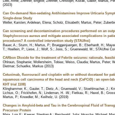
Lieb, Anne
;
Zrenner, Brigitte
;
Zrenner, Christoph
;
Kozak, Gabor
;
Martus, Pe
(
2023
)
Can On-demand Non-sedating Antihistamines Improve Urticaria Symp
Single-dose Study
Weller, Karsten
;
Ardelean, Elena
;
Scholz, Elisabeth
;
Martus, Peter
;
Zuberbi
Can screening and decontamination procedures performed on an outpat
Staphylococcus aureus and mitigate associated complications in patie
procedures? A controlled intervention study (STAUfrei)
Bauer, A.
;
Sturm, H.
;
Martus, P.
;
Brueggenjuergen, B.
;
Eberhardt, H.
;
Mayer
T.
;
Hoellein, P.
;
Liese, J.
;
Wolf, S.
;
Joos, S.
;
Gruenewald, M.
;
STAUfrei Co
CARbon DIoxide for the treatment of Febrile seizures: rationale, feasib
Ohlraun, Stephanie
;
Wollersheim, Tobias
;
Weiss, Claudia
;
Martus, Peter
;
W
Dietmar
;
Schuelke, Markus
(
2013
)
Cetuximab, fluorouracil and cisplatin with or without docetaxel for pat
squamous cell carcinoma of the head and neck (CeFCiD) : an open-labe
KHT trial 1108)
Klinghammer, K.
;
Gauler, T.
;
Dietz, A.
;
Gruenwald, V.
;
Stoehlmacher, J.
;
Kn
Lichius, O.
;
Frickhofen, N.
;
Lindeman, H. -W.
;
Fietkau, R.
;
Haxel, B.
;
Gross
Martus, P.
;
Knoedler, M.
;
Keilholz, U.
(
2019
)
Changes in Amyloid-beta and Tau in the Cerebrospinal Fluid of Tran
Precursor Protein
Maia, Luis F.
;
Kaeser, Stephan A.
;
Reichwald, Julia
;
Hruscha, Michael
;
Mar