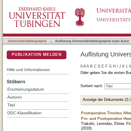
Auflistung Universitätsbibliographie nach Au
DSpace Repositorium (Manakin basiert)
Universitätsbibliographie
→
Auflistung Universitätsbibliographie nach Autor
Auflistung Univer
PUBLIKATION MELDEN
0-9
A
B
C
D
E
F
G
H
I
J
K
L
Hilfe und Informationen
Oder geben Sie die ersten Bu
Stöbern
Sortiert nach:
Erscheinungsdatum
Autoren
Anzeige der Dokumente 21-
Titel
Postoperative Tinnitus Aft
DDC-Klassifikation
Pre- and Postoperative Hea
Trakolis, Leonidas
;
Ebner, Fl
(
2018
)