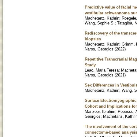
Predictive value of facial 
vestibular schwannoma sur
Machetanz, Kathrin
;
Roegele,
Wang, Sophie S.
;
Tatagiba, 
Rediscovery of the transcer
biopsies
Machetanz, Kathrin
;
Grimm, F
Naros, Georgios
(
2022
)
Repetitive Transcranial Mag
Study
Leao, Maria Teresa
;
Machetan
Naros, Georgios
(
2021
)
Sex Differences in Vestib
Machetanz, Kathrin
;
Wang, S
Surface Electromyographic F
Cohort and Implications fo
Manzoor, Ibrahim
;
Popescu, 
Georgios
;
Machetanz, Kathri
The involvement of the corti
connectome-based analysis 