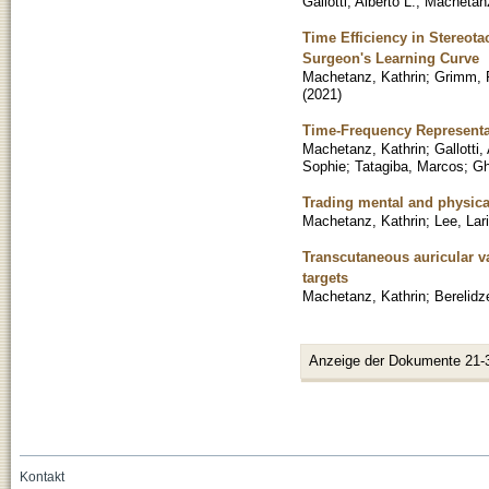
Gallotti, Alberto L.
;
Machetanz
Time Efficiency in Stereota
Surgeon's Learning Curve
Machetanz, Kathrin
;
Grimm, F
(
2021
)
Time-Frequency Representat
Machetanz, Kathrin
;
Gallotti,
Sophie
;
Tatagiba, Marcos
;
Gh
Trading mental and physica
Machetanz, Kathrin
;
Lee, Lar
Transcutaneous auricular va
targets
Machetanz, Kathrin
;
Berelidz
Anzeige der Dokumente 21-
Kontakt