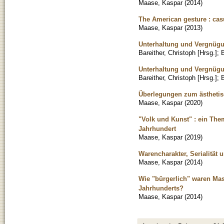
Maase, Kaspar
(
2014
)
The American gesture : ca
Maase, Kaspar
(
2013
)
Unterhaltung und Vergnügun
Bareither, Christoph [Hrsg.]
;
B
Unterhaltung und Vergnügun
Bareither, Christoph [Hrsg.]
;
B
Überlegungen zum ästheti
Maase, Kaspar
(
2020
)
"Volk und Kunst" : ein The
Jahrhundert
Maase, Kaspar
(
2019
)
Warencharakter, Serialität 
Maase, Kaspar
(
2014
)
Wie "bürgerlich" waren Mas
Jahrhunderts?
Maase, Kaspar
(
2014
)