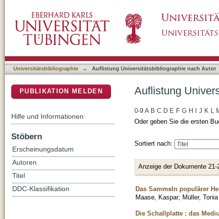
Auflistung Universitätsbibliographie nach Au
DSpace Repositorium (Manakin basiert)
Universitätsbibliographie
→
Auflistung Universitätsbibliographie nach Autor
Auflistung Univer
PUBLIKATION MELDEN
0-9
A
B
C
D
E
F
G
H
I
J
K
L
Hilfe und Informationen
Oder geben Sie die ersten Bu
Stöbern
Sortiert nach:
Erscheinungsdatum
Autoren
Anzeige der Dokumente 21-
Titel
Das Sammeln populärer Hef
DDC-Klassifikation
Maase, Kaspar
;
Müller, Toni
Die Schallplatte : das Med