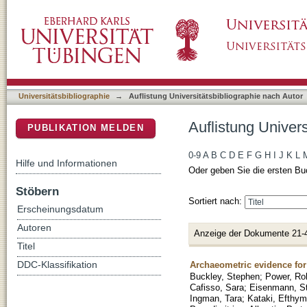
Auflistung Universitätsbibliographie nach Aut
DSpace Repositorium (Manakin basiert)
Universitätsbibliographie
→
Auflistung Universitätsbibliographie nach Autor
Auflistung Univers
PUBLIKATION MELDEN
0-9
A
B
C
D
E
F
G
H
I
J
K
L
Hilfe und Informationen
Oder geben Sie die ersten Bu
Stöbern
Sortiert nach:
Erscheinungsdatum
Autoren
Anzeige der Dokumente 21-
Titel
Archaeometric evidence for 
DDC-Klassifikation
Buckley, Stephen
;
Power, Ro
Cafisso, Sara
;
Eisenmann, St
Ingman, Tara
;
Kataki, Efthym