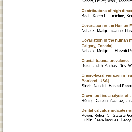
Scherf, Heike
;
Wahl, Joachi
Contributions of high dimen
Baab, Karen L.
;
Freidline, Sa
Covariation in the Human M
Noback, Marlijn Lisanne
;
Har
Covariation in the human ma
Calgary, Canada]
Noback, Marlijn L.
;
Harvati-P
Cranial trauma prevalence 
Beier, Judith
;
Anthes, Nils
;
W
Cranio-facial variation in 
Portland, USA]
Singh, Nandini
;
Harvati-Papat
Crown outline analysis of 
Röding, Carolin
;
Zastrow, Juli
Dental calculus indicates w
Power, Robert C.
;
Salazar-Ga
Hublin, Jean-Jacques
;
Henry