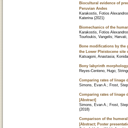
Biocultural evidence of prec
Peruvian Andes
Karakostis, Fotios Alexandro
Katerina
(
2021
)
Biomechanics of the human 
Karakostis, Fotios Alexandro
Tourloukis, Vangelis
;
Harvati,
Bone modifications by the 
the Lower Pleistocene site 
Katsagoni, Anastasia
;
Konida
Bony labyrinth morphology o
Reyes-Centeno, Hugo
;
String
Comparing rates of linage di
Simons, Evan A.
;
Frost, Ste
Comparing rates of linage di
[Abstract]
Simons, Evan A.
;
Frost, Ste
(
2018
)
Comparison of the humeral 
[Abstract; Poster presentat