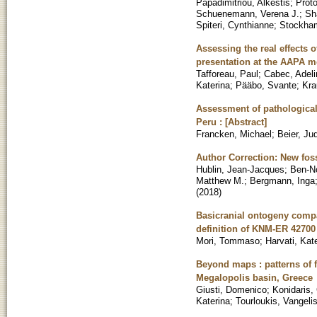
Papadimitriou, Alkestis
;
Prot
Schuenemann, Verena J.
;
Sh
Spiteri, Cynthianne
;
Stockham
Assessing the real effects o
presentation at the AAPA m
Tafforeau, Paul
;
Cabec, Adeli
Katerina
;
Pääbo, Svante
;
Kra
Assessment of pathological
Peru : [Abstract]
Francken, Michael
;
Beier, Jud
Author Correction: New fos
Hublin, Jean-Jacques
;
Ben-N
Matthew M.
;
Bergmann, Inga
(
2018
)
Basicranial ontogeny compa
definition of KNM-ER 42700
Mori, Tommaso
;
Harvati, Kat
Beyond maps : patterns of f
Megalopolis basin, Greece
Giusti, Domenico
;
Konidaris,
Katerina
;
Tourloukis, Vangeli