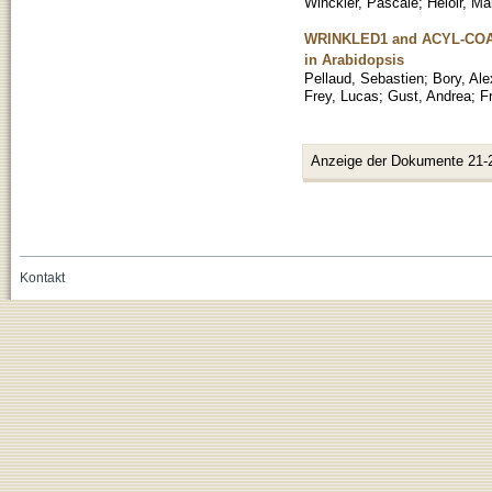
Winckler, Pascale
;
Heloir, Ma
WRINKLED1 and ACYL-COA
in Arabidopsis
Pellaud, Sebastien
;
Bory, Al
Frey, Lucas
;
Gust, Andrea
;
F
Anzeige der Dokumente 21-
Kontakt