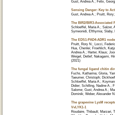
Gust, Andrea A.
;
Felix, Georg
Sensing Danger: Key to Act
Gust, Andrea A.
;
Pruitt, Rory
The BIR2/BIR3-Associated 
Schloeffel, Maria A.
;
Salzer, 
Symeonidi, Efthymia
;
Slaby, 
The EDS1-PAD4-ADR1 node m
Pruitt, Rory N.
;
Locci, Federi
Hua, Chenlei
;
Froehlich, Katj
Andrea A.
;
Harter, Klaus
;
Joo
Weigel, Detlef
;
Nakagami, Hi
(
2021
)
The fungal ligand chitin d
Fuchs, Katharina
;
Gloria, Ya
Taeumer, Christoph
;
Dickhoef
Schloeffel, Maria A.
;
Koymans
Didier
;
Schilling, Nadine A.
;
F
Salome
;
Gust, Andrea A.
;
Ma
Dominik
;
Weber, Alexander N
The grapevine LysM recepto
VvLYK1-1
Roudaire, Thibault
;
Marzari, 