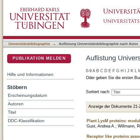
Auflistung Universitätsbibliographie nach Aut
DSpace Repositorium (Manakin basiert)
Universitätsbibliographie
→
Auflistung Universitätsbibliographie nach Autor
Auflistung Univers
PUBLIKATION MELDEN
0-9
A
B
C
D
E
F
G
H
I
J
K
L
Hilfe und Informationen
Oder geben Sie die ersten Bu
Stöbern
Sortiert nach:
Erscheinungsdatum
Autoren
Anzeige der Dokumente 21-
Titel
Plant LysM proteins: modu
DDC-Klassifikation
Gust, Andrea A.
;
Willmann, R
Receptor like proteins asso