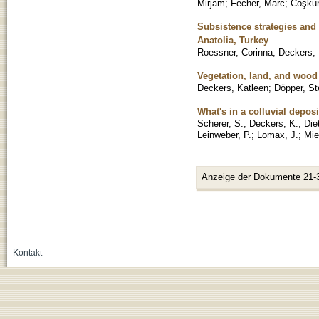
Mirjam
;
Fecher, Marc
;
Coşkun
Subsistence strategies and
Anatolia, Turkey
Roessner, Corinna
;
Deckers, 
Vegetation, land, and wood
Deckers, Katleen
;
Döpper, St
What's in a colluvial depo
Scherer, S.
;
Deckers, K.
;
Diet
Leinweber, P.
;
Lomax, J.
;
Mie
Anzeige der Dokumente 21-
Kontakt