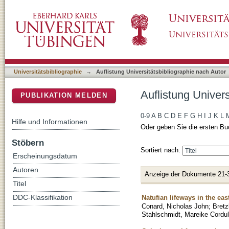
Auflistung Universitätsbibliographie nach Au
DSpace Repositorium (Manakin basiert)
Universitätsbibliographie
→
Auflistung Universitätsbibliographie nach Autor
Auflistung Univer
PUBLIKATION MELDEN
0-9
A
B
C
D
E
F
G
H
I
J
K
L
Hilfe und Informationen
Oder geben Sie die ersten Bu
Stöbern
Sortiert nach:
Erscheinungsdatum
Autoren
Anzeige der Dokumente 21-
Titel
Natufian lifeways in the ea
DDC-Klassifikation
Conard, Nicholas John
;
Bretz
Stahlschmidt, Mareike Cordu