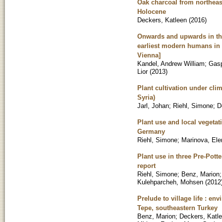
Oak charcoal from northeast
Holocene
Deckers, Katleen
(
2016
)
Onwards and upwards in the
earliest modern humans in 
Vienna]
Kandel, Andrew William
;
Gasp
Lior
(
2013
)
Plant cultivation under clim
Syria)
Jarl, Johan
;
Riehl, Simone
;
D
Plant use and local vegetat
Germany
Riehl, Simone
;
Marinova, Ele
Plant use in three Pre-Potte
report
Riehl, Simone
;
Benz, Marion
Kulehparcheh, Mohsen
(
2012
Prelude to village life : en
Tepe, southeastern Turkey
Benz, Marion
;
Deckers, Katl