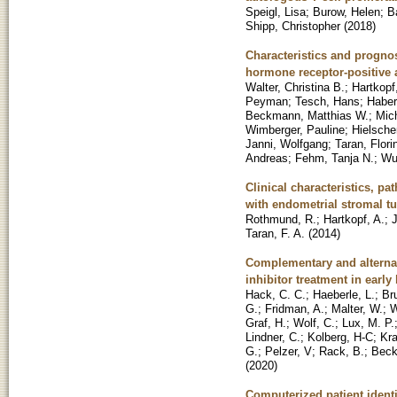
Speigl, Lisa
;
Burow, Helen
;
Ba
Shipp, Christopher
(
2018
)
Characteristics and prognos
hormone receptor-positive 
Walter, Christina B.
;
Hartkopf
Peyman
;
Tesch, Hans
;
Haber
Beckmann, Matthias W.
;
Mich
Wimberger, Pauline
;
Hielsche
Janni, Wolfgang
;
Taran, Flori
Andreas
;
Fehm, Tanja N.
;
Wu
Clinical characteristics, p
with endometrial stromal t
Rothmund, R.
;
Hartkopf, A.
;
Taran, F. A.
(
2014
)
Complementary and alternat
inhibitor treatment in early
Hack, C. C.
;
Haeberle, L.
;
Br
G.
;
Fridman, A.
;
Malter, W.
;
W
Graf, H.
;
Wolf, C.
;
Lux, M. P.
Lindner, C.
;
Kolberg, H-C
;
Kra
G.
;
Pelzer, V
;
Rack, B.
;
Beck
(
2020
)
Computerized patient identi