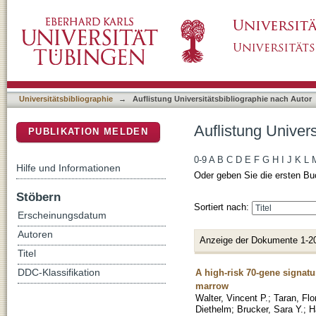
Auflistung Universitätsbibliographie nach Auto
DSpace Repositorium (Manakin basiert)
Universitätsbibliographie
→
Auflistung Universitätsbibliographie nach Autor
Auflistung Univers
PUBLIKATION MELDEN
0-9
A
B
C
D
E
F
G
H
I
J
K
L
Hilfe und Informationen
Oder geben Sie die ersten Bu
Stöbern
Sortiert nach:
Erscheinungsdatum
Autoren
Anzeige der Dokumente 1-2
Titel
A high-risk 70-gene signatu
DDC-Klassifikation
marrow
Walter, Vincent P.
;
Taran, Flo
Diethelm
;
Brucker, Sara Y.
;
H