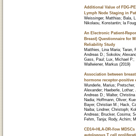
Additional Value of FDG-P
Lymph Node Staging in Pati
Weissinger, Matthias
;
Bala, L
Nikolaou, Konstantin
;
la Foug
An Electronic Patient-Repo
Breast) Questionnaire for M
Reliability Study
Matthies, Lina Maria
;
Taran, 
Andreas D.
;
Sokolov, Alexand
Gass, Paul
;
Lux, Michael P.
;
Wallwiener, Markus
(
2019
)
Association between breast
hormone receptor-positive e
Wunderle, Marius
;
Pretscher,
Alexander
;
Haeberle, Lothar
;
Andreas D.
;
Walter, Christina
Nadia
;
Hoffmann, Oliver
;
Kue
Bayer, Christian M.
;
Hack, Ca
Naiba
;
Lindner, Christoph
;
Kol
Andreas
;
Brucker, Cosima
;
S
Fehm, Tanja
;
Rody, Achim
;
M
CD14+HLA-DR-/low MDSCs are
autologous T cell proliferat