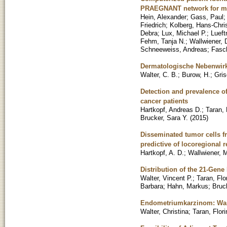
PRAEGNANT network for met
Hein, Alexander
;
Gass, Paul
Friedrich
;
Kolberg, Hans-Chri
Debra
;
Lux, Michael P.
;
Lueft
Fehm, Tanja N.
;
Wallwiener, 
Schneeweiss, Andreas
;
Fasch
Dermatologische Nebenwirku
Walter, C. B.
;
Burow, H.
;
Gris
Detection and prevalence o
cancer patients
Hartkopf, Andreas D.
;
Taran, 
Brucker, Sara Y.
(
2015
)
Disseminated tumor cells f
predictive of locoregional 
Hartkopf, A. D.
;
Wallwiener, 
Distribution of the 21-Gen
Walter, Vincent P.
;
Taran, Flo
Barbara
;
Hahn, Markus
;
Bruc
Endometriumkarzinom: Warte
Walter, Christina
;
Taran, Flori