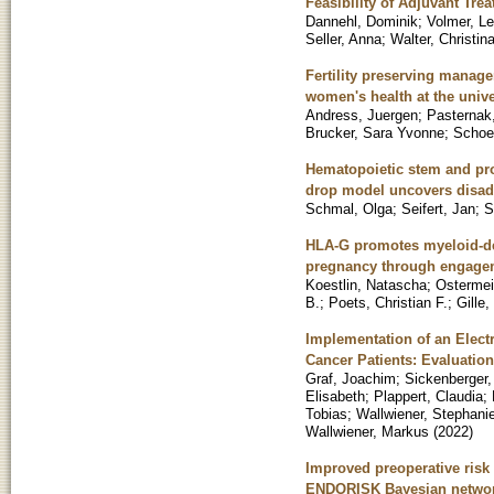
Feasibility of Adjuvant Tr
Dannehl, Dominik
;
Volmer, Le
Seller, Anna
;
Walter, Christin
Fertility preserving manage
women's health at the unive
Andress, Juergen
;
Pasternak
Brucker, Sara Yvonne
;
Schoen
Hematopoietic stem and pro
drop model uncovers disadv
Schmal, Olga
;
Seifert, Jan
;
S
HLA-G promotes myeloid-de
pregnancy through engageme
Koestlin, Natascha
;
Ostermei
B.
;
Poets, Christian F.
;
Gille,
Implementation of an Electr
Cancer Patients: Evaluation
Graf, Joachim
;
Sickenberger,
Elisabeth
;
Plappert, Claudia
;
Tobias
;
Wallwiener, Stephani
Wallwiener, Markus
(
2022
)
Improved preoperative risk s
ENDORISK Bayesian network