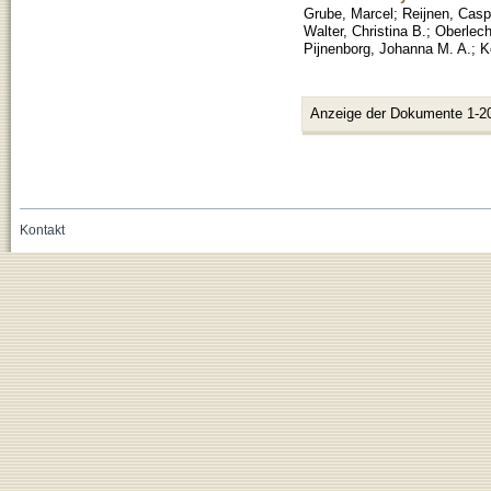
Grube, Marcel
;
Reijnen, Casp
Walter, Christina B.
;
Oberlech
Pijnenborg, Johanna M. A.
;
K
Anzeige der Dokumente 1-2
Kontakt