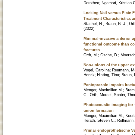
Dorothea
;
Ngamsri, Kristian-
Locking Nail versus Plate F
Treatment Characteristics a
Stachel, N.
;
Braun, B. J.
;
Ort
(
2022
)
Minimal-invasive anterior a
functional outcome than con
fractures
Orth, M.
;
Osche, D.
;
Moersdor
Non-unions of the upper ex
Vogel, Carolina
;
Reumann, Ma
Henrik
;
Histing, Tina
;
Braun, 
Pantoprazole impairs fract
Menger, Maximilian M.
;
Breme
C.
;
Orth, Marcel
;
Spater, Th
Photoacoustic imaging for 
union formation
Menger, Maximilian M.
;
Koerb
Herath, Steven C.
;
Rollmann,
Primär endoprothetische V