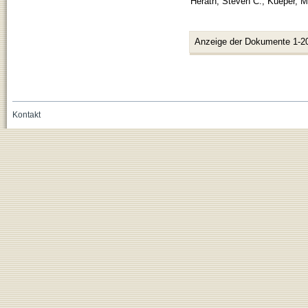
Herath, Steven C.
;
Kueper, M
Anzeige der Dokumente 1-2
Kontakt