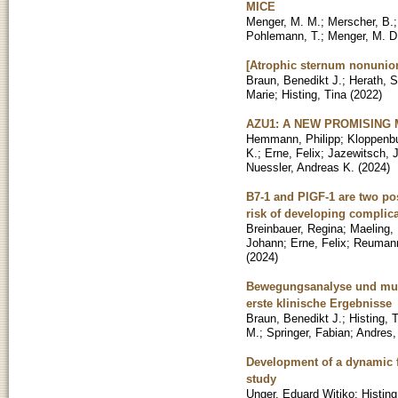
MICE
Menger, M. M.
;
Merscher, B.
Pohlemann, T.
;
Menger, M. D
[Atrophic sternum nonunio
Braun, Benedikt J.
;
Herath, 
Marie
;
Histing, Tina
(
2022
)
AZU1: A NEW PROMISING
Hemmann, Philipp
;
Kloppenbu
K.
;
Erne, Felix
;
Jazewitsch, 
Nuessler, Andreas K.
(
2024
)
B7-1 and PlGF-1 are two pos
risk of developing complica
Breinbauer, Regina
;
Maeling, 
Johann
;
Erne, Felix
;
Reumann
(
2024
)
Bewegungsanalyse und musk
erste klinische Ergebnisse
Braun, Benedikt J.
;
Histing, 
M.
;
Springer, Fabian
;
Andres,
Development of a dynamic fal
study
Unger, Eduard Witiko
;
Histing