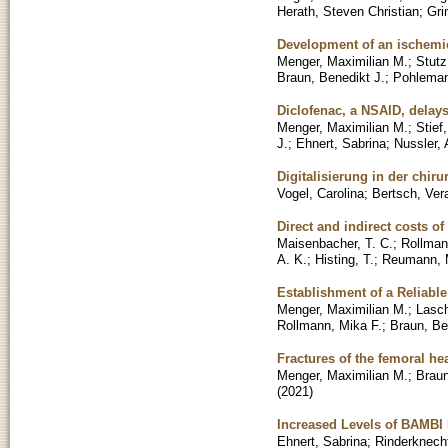
Herath, Steven Christian
;
Gri
Development of an ischemic
Menger, Maximilian M.
;
Stutz
Braun, Benedikt J.
;
Pohleman
Diclofenac, a NSAID, delays
Menger, Maximilian M.
;
Stief
J.
;
Ehnert, Sabrina
;
Nussler,
Digitalisierung in der chi
Vogel, Carolina
;
Bertsch, Ver
Direct and indirect costs o
Maisenbacher, T. C.
;
Rollman
A. K.
;
Histing, T.
;
Reumann, 
Establishment of a Reliable
Menger, Maximilian M.
;
Lasch
Rollmann, Mika F.
;
Braun, Be
Fractures of the femoral hea
Menger, Maximilian M.
;
Braun
(
2021
)
Increased Levels of BAMBI 
Ehnert, Sabrina
;
Rinderknech