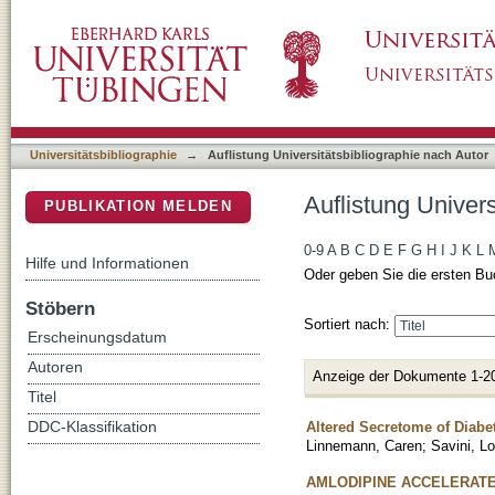
Auflistung Universitätsbibliographie nach Au
DSpace Repositorium (Manakin basiert)
Universitätsbibliographie
→
Auflistung Universitätsbibliographie nach Autor
Auflistung Univer
PUBLIKATION MELDEN
0-9
A
B
C
D
E
F
G
H
I
J
K
L
Hilfe und Informationen
Oder geben Sie die ersten Bu
Stöbern
Sortiert nach:
Erscheinungsdatum
Autoren
Anzeige der Dokumente 1-2
Titel
Altered Secretome of Diabe
DDC-Klassifikation
Linnemann, Caren
;
Savini, L
AMLODIPINE ACCELERATE