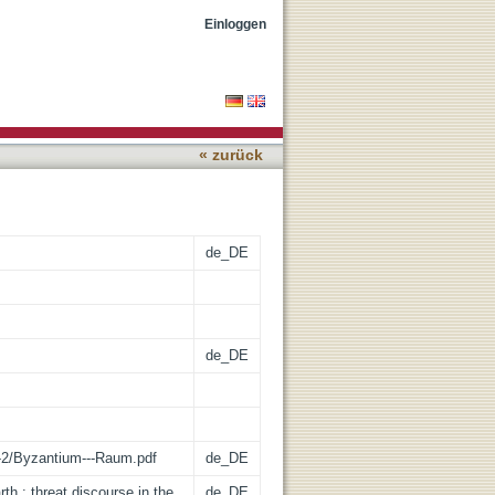
f Herakleios
Einloggen
« zurück
de_DE
de_DE
6-2/Byzantium---Raum.pdf
de_DE
th : threat discourse in the
de_DE