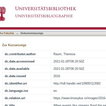
lood the earth : threat discourse in the reign o
asiert)
he Fakultät
→
Dokumentanzeige
Zur Kurzanzeige
dc.contributor.author
Raum, Theresia
dc.date.accessioned
2021-01-28T08:20:50Z
dc.date.available
2021-01-28T08:20:50Z
dc.date.issued
2016
dc.identifier.uri
http://hdl.handle.net/10900/112082
dc.language.iso
en
dc.relation.uri
https://www.limesplus.rs/images/201
dc.title
When events like streams flood the ear