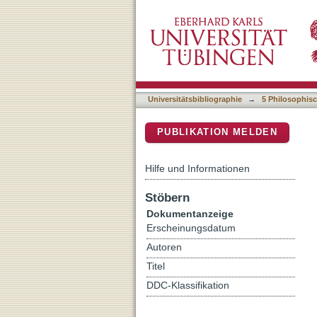
When events like streams f
DSpace Repositorium (Manakin b
Universitätsbibliographie
→
5 Philosophisc
PUBLIKATION MELDEN
Hilfe und Informationen
Stöbern
Dokumentanzeige
Erscheinungsdatum
Autoren
Titel
DDC-Klassifikation