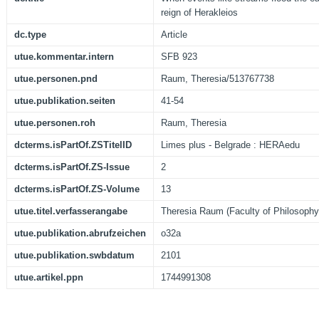
reign of Herakleios
dc.type
Article
utue.kommentar.intern
SFB 923
utue.personen.pnd
Raum, Theresia/513767738
utue.publikation.seiten
41-54
utue.personen.roh
Raum, Theresia
dcterms.isPartOf.ZSTitelID
Limes plus - Belgrade : HERAedu
dcterms.isPartOf.ZS-Issue
2
dcterms.isPartOf.ZS-Volume
13
utue.titel.verfasserangabe
Theresia Raum (Faculty of Philosophy,
utue.publikation.abrufzeichen
o32a
utue.publikation.swbdatum
2101
utue.artikel.ppn
1744991308