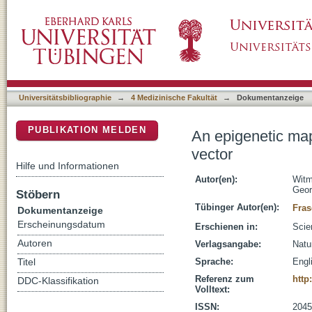
An epigenetic map of malaria parasite develo
DSpace Repositorium (Manakin basiert)
Universitätsbibliographie
→
4 Medizinische Fakultät
→
Dokumentanzeige
PUBLIKATION MELDEN
An epigenetic map
vector
Hilfe und Informationen
Autor(en):
Witm
Geor
Stöbern
Tübinger Autor(en):
Fras
Dokumentanzeige
Erscheinungsdatum
Erschienen in:
Scie
Autoren
Verlagsangabe:
Natu
Sprache:
Engl
Titel
Referenz zum
http
DDC-Klassifikation
Volltext:
ISSN:
2045