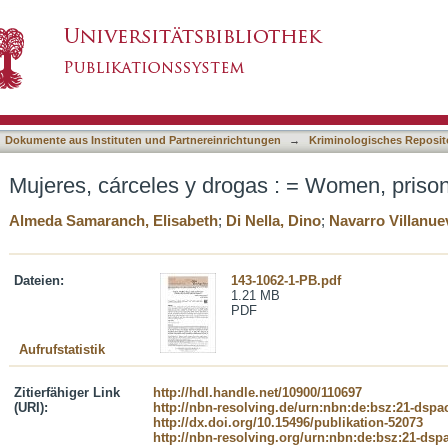
as : = Women, prisons and drugs
asiert)
Dokumente aus Instituten und Partnereinrichtungen
→
Kriminologisches Reposit
Mujeres, cárceles y drogas : = Women, priso
Almeda Samaranch, Elisabeth
;
Di Nella, Dino
;
Navarro Villanu
Dateien:
143-1062-1-PB.pdf
1.21 MB
PDF
Aufrufstatistik
Zitierfähiger Link
http://hdl.handle.net/10900/110697
(URI):
http://nbn-resolving.de/urn:nbn:de:bsz:21-dspa
http://dx.doi.org/10.15496/publikation-52073
http://nbn-resolving.org/urn:nbn:de:bsz:21-dsp