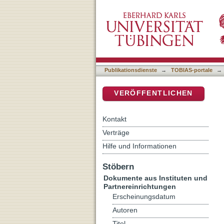
Mujeres, cárceles y drog
DSpace Repositorium (Manakin b
Publikationsdienste
→
TOBIAS-portale
→
VERÖFFENTLICHEN
Kontakt
Verträge
Hilfe und Informationen
Stöbern
Dokumente aus Instituten und
Partnereinrichtungen
Erscheinungsdatum
Autoren
Titel