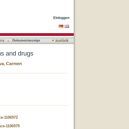
Einloggen
« zurück
ory
→
Dokumentanzeige
ns and drugs
eva, Carmen
ce-1106972
ace-1106979