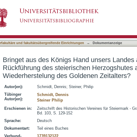
and unsers Landes alten Stand : die Rückführu
asiert)
1790 : die Wiederherstelung des Goldenen Zei
terfakultäre und fakultätsübergreifende Einrichtungen
→
Dokumentanzeige
Bringet aus des Königs Hand unsers Landes a
Rückführung des steierischen Herzogshutes a
Wiederherstelung des Goldenen Zeitalters?
Autor(en):
Schmidt, Dennis
;
Steiner, Philip
Tübinger
Schmidt, Dennis
Autor(en):
Steiner Philip
Erschienen in:
Zeitschrift des Historischen Vereines für Steiermark - Gra
Bd. 103, S. 129-152
Sprache:
Deutsch
Dokumentart:
Teil eines Buches
Verbund-
1739132122