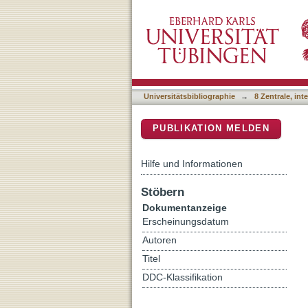
Bringet aus des Königs H
DSpace Repositorium (Manakin b
Herzogshutes am 10. Mai 
Universitätsbibliographie
→
8 Zentrale, in
PUBLIKATION MELDEN
Hilfe und Informationen
Stöbern
Dokumentanzeige
Erscheinungsdatum
Autoren
Titel
DDC-Klassifikation