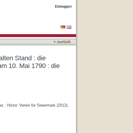
ng des steierischen
Einloggen
talters?
« zurück
lten Stand : die
m 10. Mai 1790 : die
z : Histor. Verein für Steiermark (2012),