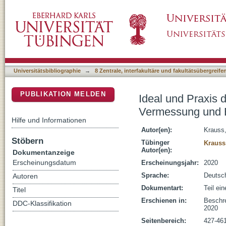
Ideal und Praxis des neuen Dorfes in den N
DSpace Repositorium (Manakin basiert)
Ertragsoptimierung
Universitätsbibliographie
→
8 Zentrale, interfakultäre und fakultätsübergreif
PUBLIKATION MELDEN
Ideal und Praxis 
Vermessung und E
Hilfe und Informationen
Autor(en):
Krauss,
Stöbern
Tübinger
Krauss,
Autor(en):
Dokumentanzeige
Erscheinungsdatum
Erscheinungsjahr:
2020
Sprache:
Deutsc
Autoren
Dokumentart:
Teil ei
Titel
Erschienen in:
Beschre
DDC-Klassifikation
2020
Seitenbereich:
427-46