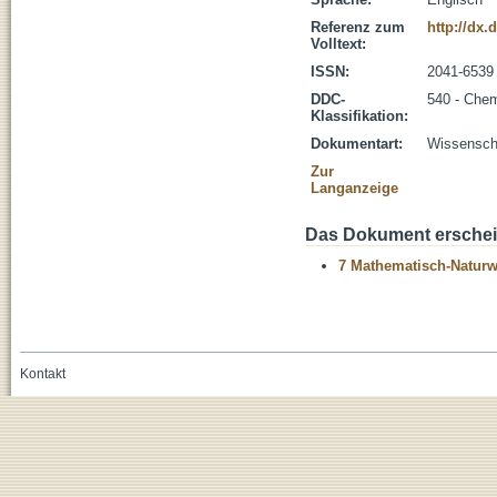
Referenz zum
http://dx.
Volltext:
ISSN:
2041-6539
DDC-
540 - Che
Klassifikation:
Dokumentart:
Wissenscha
Zur
Langanzeige
Das Dokument erschein
7 Mathematisch-Naturwi
Kontakt