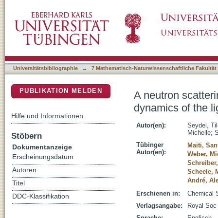
A neutron scattering perspective on the struc
DSpace Repositorium (Manakin basiert)
nanocrystals in solution
Universitätsbibliographie
→
7 Mathematisch-Naturwissenschaftliche Fakultät
PUBLIKATION MELDEN
A neutron scatteri
dynamics of the li
Hilfe und Informationen
Autor(en):
Seydel, Ti
Michelle
;
S
Stöbern
Tübinger
Maiti, Sa
Dokumentanzeige
Autor(en):
Weber, Mi
Erscheinungsdatum
Schreiber
Autoren
Scheele, 
André, Al
Titel
Erschienen in:
Chemical S
DDC-Klassifikation
Verlagsangabe:
Royal Soc
Sprache:
Englisch