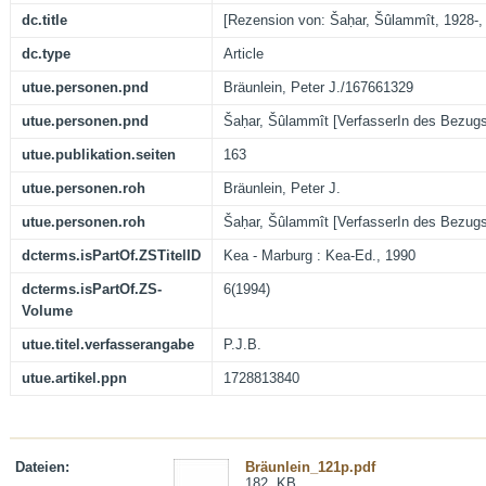
dc.title
[Rezension von: Šaḥar, Šûlammît, 1928-, K
dc.type
Article
utue.personen.pnd
Bräunlein, Peter J./167661329
utue.personen.pnd
Šaḥar, Šûlammît [VerfasserIn des Bezug
utue.publikation.seiten
163
utue.personen.roh
Bräunlein, Peter J.
utue.personen.roh
Šaḥar, Šûlammît [VerfasserIn des Bezug
dcterms.isPartOf.ZSTitelID
Kea - Marburg : Kea-Ed., 1990
dcterms.isPartOf.ZS-
6(1994)
Volume
utue.titel.verfasserangabe
P.J.B.
utue.artikel.ppn
1728813840
Dateien:
Bräunlein_121p.pdf
182. KB