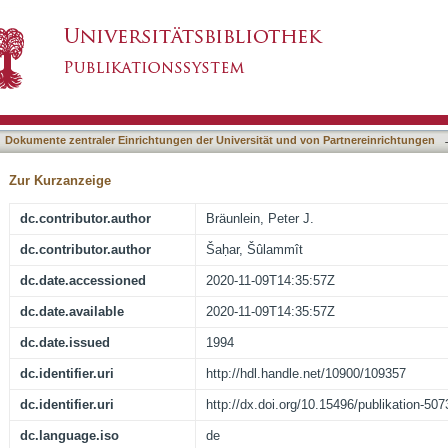
ammît, 1928-, Kindheit im Mittelalter]
asiert)
Dokumente zentraler Einrichtungen der Universität und von Partnereinrichtungen
Zur Kurzanzeige
dc.contributor.author
Bräunlein, Peter J.
dc.contributor.author
Šaḥar, Šûlammît
dc.date.accessioned
2020-11-09T14:35:57Z
dc.date.available
2020-11-09T14:35:57Z
dc.date.issued
1994
dc.identifier.uri
http://hdl.handle.net/10900/109357
dc.identifier.uri
http://dx.doi.org/10.15496/publikation-507
dc.language.iso
de