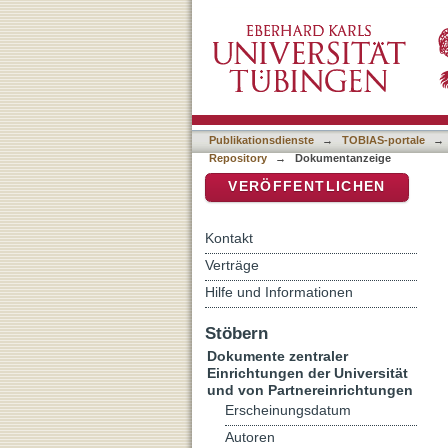
[Rezension von: Šaḥar, Šûl
DSpace Repositorium (Manakin b
Publikationsdienste
→
TOBIAS-portale
→
Repository
→
Dokumentanzeige
VERÖFFENTLICHEN
Kontakt
Verträge
Hilfe und Informationen
Stöbern
Dokumente zentraler
Einrichtungen der Universität
und von Partnereinrichtungen
Erscheinungsdatum
Autoren