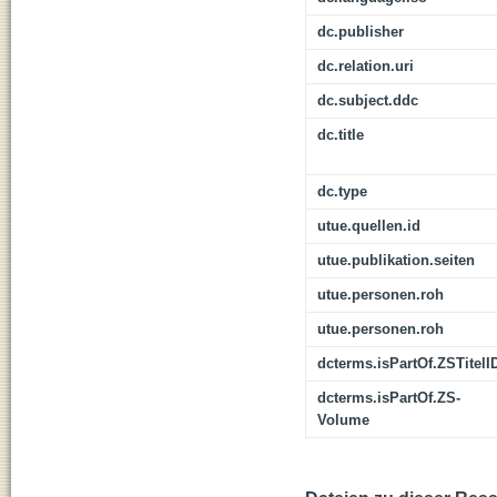
dc.publisher
dc.relation.uri
dc.subject.ddc
dc.title
dc.type
utue.quellen.id
utue.publikation.seiten
utue.personen.roh
utue.personen.roh
dcterms.isPartOf.ZSTitelI
dcterms.isPartOf.ZS-
Volume