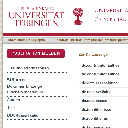
Processing textual and visual certainty inform
DSpace Repositorium (Manakin basiert)
Universitätsbibliographie
→
8 Zentrale, interfakultäre und fakultätsübergreif
PUBLIKATION MELDEN
Zur Kurzanzeige
dc.contributor.author
Hilfe und Informationen
dc.contributor.author
Stöbern
dc.date.accessioned
Dokumentanzeige
dc.date.available
Erscheinungsdatum
Autoren
dc.date.issued
Titel
dc.identifier.issn
DDC-Klassifikation
dc.identifier.uri
dc.language.iso