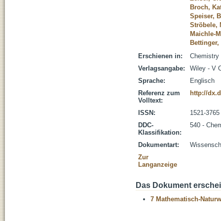
Broch, Ka
Speiser, 
Ströbele,
Maichle-M
Bettinger,
Erschienen in:
Chemistry 
Verlagsangabe:
Wiley - V
Sprache:
Englisch
Referenz zum
http://dx
Volltext:
ISSN:
1521-3765
DDC-
540 - Che
Klassifikation:
Dokumentart:
Wissenscha
Zur
Langanzeige
Das Dokument erschein
7 Mathematisch-Naturwi