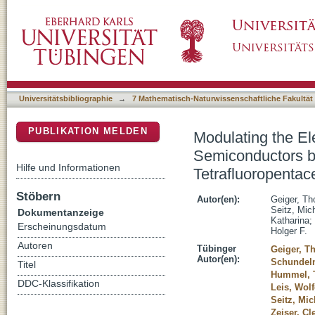
Modulating the Electronic and Solid-State St
DSpace Repositorium (Manakin basiert)
Substitution: The Case of Tetrafluoropentac
Universitätsbibliographie
→
7 Mathematisch-Naturwissenschaftliche Fakultät
PUBLIKATION MELDEN
Modulating the El
Semiconductors by
Hilfe und Informationen
Tetrafluoropenta
Stöbern
Autor(en):
Geiger, T
Seitz, Mic
Dokumentanzeige
Katharina
;
Erscheinungsdatum
Holger F.
Autoren
Tübinger
Geiger, T
Autor(en):
Schundel
Titel
Hummel, 
DDC-Klassifikation
Leis, Wol
Seitz, Mic
Zeiser, C