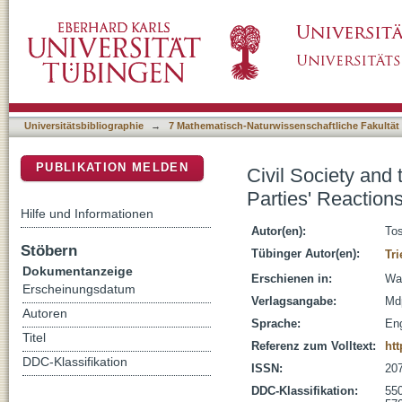
Civil Society and the Governance of Water Se
DSpace Repositorium (Manakin basiert)
Right2Water
Universitätsbibliographie
→
7 Mathematisch-Naturwissenschaftliche Fakultät
PUBLIKATION MELDEN
Civil Society and
Parties' Reaction
Hilfe und Informationen
Autor(en):
Tos
Stöbern
Tübinger Autor(en):
Tri
Dokumentanzeige
Erschienen in:
Wat
Erscheinungsdatum
Verlagsangabe:
Md
Autoren
Sprache:
Eng
Titel
Referenz zum Volltext:
htt
DDC-Klassifikation
ISSN:
20
DDC-Klassifikation:
55