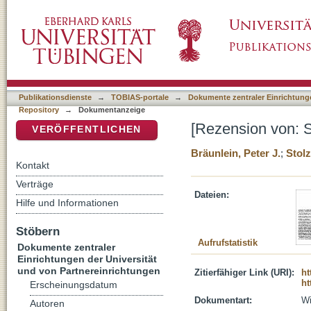
[Rezension von: Stolz, Susanna, Die Handw
DSpace Repositorium (Manakin basiert)
Publikationsdienste
→
TOBIAS-portale
→
Dokumente zentraler Einrichtunge
Repository
→
Dokumentanzeige
[Rezension von: 
VERÖFFENTLICHEN
Bräunlein, Peter J.
;
Stol
Kontakt
Verträge
Dateien:
Hilfe und Informationen
Stöbern
Aufrufstatistik
Dokumente zentraler
Einrichtungen der Universität
und von Partnereinrichtungen
Zitierfähiger Link (URI):
ht
ht
Erscheinungsdatum
Dokumentart:
Wi
Autoren