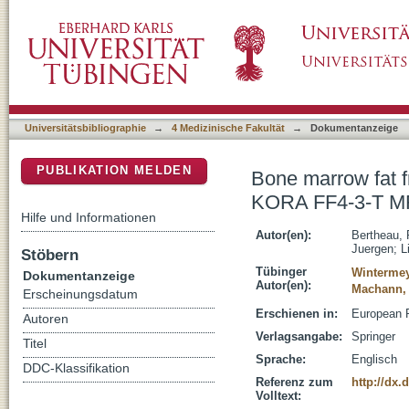
Bone marrow fat fraction assessment in rega
DSpace Repositorium (Manakin basiert)
a population-based cohort
Universitätsbibliographie
→
4 Medizinische Fakultät
→
Dokumentanzeige
PUBLIKATION MELDEN
Bone marrow fat fr
KORA FF4-3-T MR 
Hilfe und Informationen
Autor(en):
Bertheau, 
Juergen
;
L
Stöbern
Tübinger
Wintermey
Dokumentanzeige
Autor(en):
Machann,
Erscheinungsdatum
Erschienen in:
European R
Autoren
Verlagsangabe:
Springer
Titel
Sprache:
Englisch
DDC-Klassifikation
Referenz zum
http://dx.
Volltext: