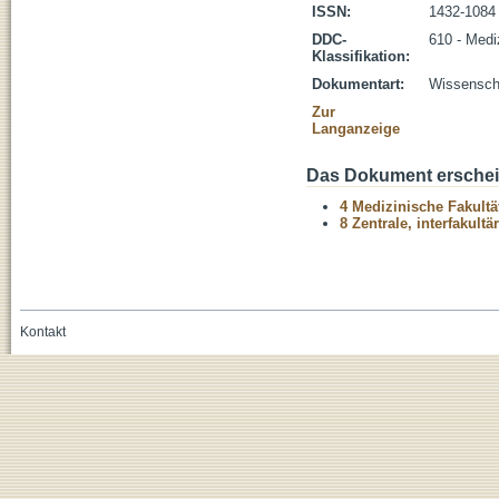
ISSN:
1432-1084
DDC-
610 - Medi
Klassifikation:
Dokumentart:
Wissenscha
Zur
Langanzeige
Das Dokument erschein
4 Medizinische Fakultä
8 Zentrale, interfakult
Kontakt