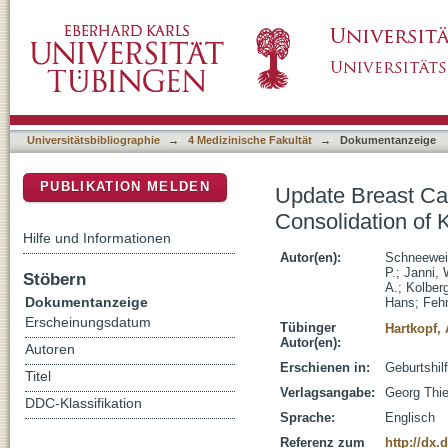
Update Breast Cancer 2020 Part 1-Early Bre
DSpace Repositorium (Manakin basiert)
Known Therapies
Universitätsbibliographie
→
4 Medizinische Fakultät
→
Dokumentanzeige
PUBLIKATION MELDEN
Update Breast Ca
Consolidation of
Hilfe und Informationen
Autor(en):
Schneewei
P.
;
Janni, 
Stöbern
A.
;
Kolberg
Dokumentanzeige
Hans
;
Feh
Erscheinungsdatum
Tübinger
Hartkopf,
Autor(en):
Autoren
Erschienen in:
Geburtshil
Titel
Verlagsangabe:
Georg Thi
DDC-Klassifikation
Sprache:
Englisch
Referenz zum
http://dx.