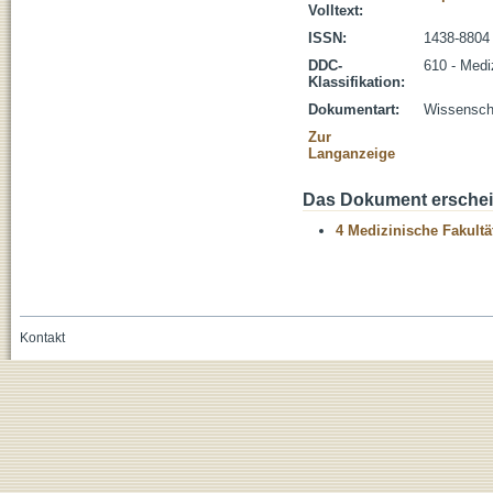
Volltext:
ISSN:
1438-8804
DDC-
610 - Medi
Klassifikation:
Dokumentart:
Wissenscha
Zur
Langanzeige
Das Dokument erschein
4 Medizinische Fakultä
Kontakt