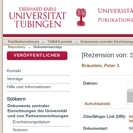
[Rezension von: Symbolik der Pflanzen]
DSpace Repositorium (Manakin basiert)
Publikationsdienste
→
TOBIAS-portale
→
Dokumente zentraler Einrichtunge
Repository
→
Dokumentanzeige
[Rezension von: S
VERÖFFENTLICHEN
Bräunlein, Peter J.
Kontakt
Verträge
Dateien:
Hilfe und Informationen
Stöbern
Aufrufstatistik
Dokumente zentraler
Einrichtungen der Universität
und von Partnereinrichtungen
Zitierfähiger Link (URI):
ht
ht
Erscheinungsdatum
Dokumentart:
Wi
Autoren