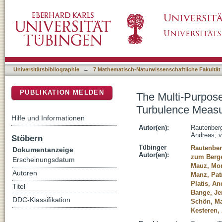
The Multi-Purpose Airborne Sensor Carrier
DSpace Repositorium (Manakin basiert)
Atmospheric Boundary Layer
Universitätsbibliographie
→
7 Mathematisch-Naturwissenschaftliche Fakultät
PUBLIKATION MELDEN
The Multi-Purpos
Turbulence Measu
Hilfe und Informationen
Autor(en):
Rautenberg
Andreas
;
v
Stöbern
Tübinger
Rautenber
Dokumentanzeige
Autor(en):
zum Berge
Erscheinungsdatum
Mauz, Mor
Autoren
Manz, Pat
Platis, An
Titel
Bange, Je
DDC-Klassifikation
Schön, Ma
Kesteren,