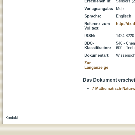
Erschienen in:
Sensors (2
Verlagsangabe:
Mdpi
Sprache:
Englisch
Referenz zum
http://dx.
Volltext:
ISSN:
1424-8220
DDC-
540 - Che
Klassifikation:
600 - Tech
Dokumentart:
Wissenscha
Zur
Langanzeige
Das Dokument erschein
7 Mathematisch-Naturwi
Kontakt