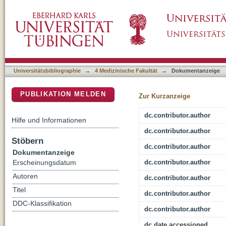
Calpain-1 ablation partially rescues diseas
DSpace Repositorium (Manakin basiert)
disease
Universitätsbibliographie
→
4 Medizinische Fakultät
→
Dokumentanzeige
PUBLIKATION MELDEN
Zur Kurzanzeige
dc.contributor.author
Hilfe und Informationen
dc.contributor.author
Stöbern
dc.contributor.author
Dokumentanzeige
dc.contributor.author
Erscheinungsdatum
Autoren
dc.contributor.author
Titel
dc.contributor.author
DDC-Klassifikation
dc.contributor.author
dc.date.accessioned