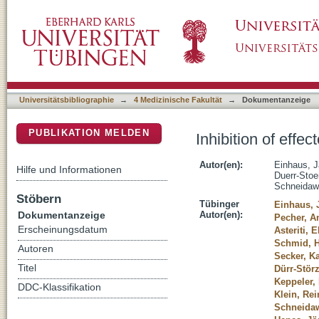
Inhibition of effector B cells by ibrutinib in s
DSpace Repositorium (Manakin basiert)
Universitätsbibliographie
→
4 Medizinische Fakultät
→
Dokumentanzeige
PUBLIKATION MELDEN
Inhibition of effec
Autor(en):
Einhaus, 
Hilfe und Informationen
Duerr-Stoer
Schneidaw
Stöbern
Tübinger
Einhaus, 
Dokumentanzeige
Autor(en):
Pecher, A
Erscheinungsdatum
Asteriti, E
Schmid, 
Autoren
Secker, K
Titel
Dürr-Störz
Keppeler,
DDC-Klassifikation
Klein, Rei
Schneidaw