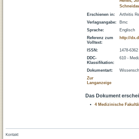
Henes, Jö
Schneida
Erschienen in:
Arthritis 
Verlagsangabe:
Bmc
Sprache:
Englisch
Referenz zum
http://dx.
Volltext:
ISSN:
1478-6362
DDC-
610 - Medi
Klassifikation:
Dokumentart:
Wissenscha
Zur
Langanzeige
Das Dokument erschein
4 Medizinische Fakultä
Kontakt