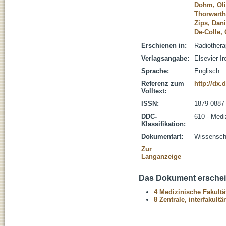
Dohm, Oli
Thorwarth
Zips, Dani
De-Colle, 
Erschienen in:
Radiothera
Verlagsangabe:
Elsevier Ir
Sprache:
Englisch
Referenz zum
http://dx.
Volltext:
ISSN:
1879-0887
DDC-
610 - Medi
Klassifikation:
Dokumentart:
Wissenscha
Zur
Langanzeige
Das Dokument erschein
4 Medizinische Fakultä
8 Zentrale, interfakult