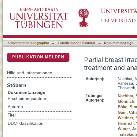
Partial breast irradiation with the 1.5 T MR-Li
DSpace Repositorium (Manakin basiert)
return and stream effects
Universitätsbibliographie
→
4 Medizinische Fakultät
→
Dokumentanzeige
PUBLIKATION MELDEN
Partial breast irra
treatment and anal
Hilfe und Informationen
Autor(en):
Nachbar, M
Vanessa
;
Stöbern
Thorwarth,
Dokumentanzeige
Tübinger
Nachbar, 
Erscheinungsdatum
Autor(en):
Mönnich, 
Autoren
Böke, Si
Gani, Cih
Titel
Weidner, 
DDC-Klassifikation
Heinrich,
Winter, J
Tsitsekidi