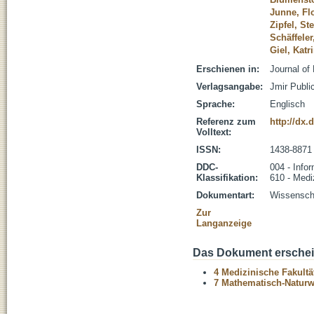
Junne, Fl
Zipfel, St
Schäffeler
Giel, Katr
Erschienen in:
Journal of
Verlagsangabe:
Jmir Publi
Sprache:
Englisch
Referenz zum
http://dx.
Volltext:
ISSN:
1438-8871
DDC-
004 - Infor
Klassifikation:
610 - Medi
Dokumentart:
Wissenscha
Zur
Langanzeige
Das Dokument erschein
4 Medizinische Fakultä
7 Mathematisch-Naturwi