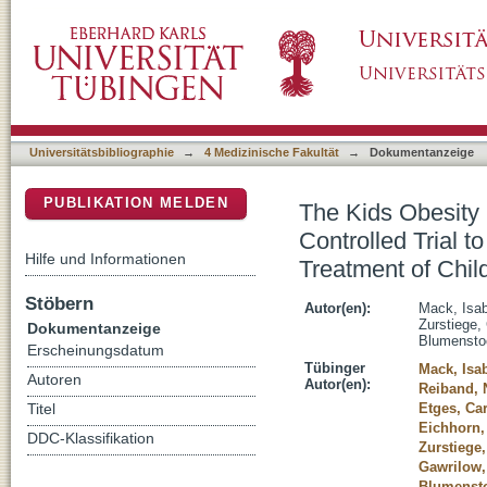
The Kids Obesity Prevention Program: Cluste
DSpace Repositorium (Manakin basiert)
Game for the Prevention and Treatment of C
Universitätsbibliographie
→
4 Medizinische Fakultät
→
Dokumentanzeige
PUBLIKATION MELDEN
The Kids Obesity
Controlled Trial 
Hilfe und Informationen
Treatment of Chil
Stöbern
Autor(en):
Mack, Isab
Zurstiege,
Dokumentanzeige
Blumensto
Erscheinungsdatum
Tübinger
Mack, Isab
Autoren
Autor(en):
Reiband, 
Etges, Car
Titel
Eichhorn,
DDC-Klassifikation
Zurstiege
Gawrilow,
Blumenst