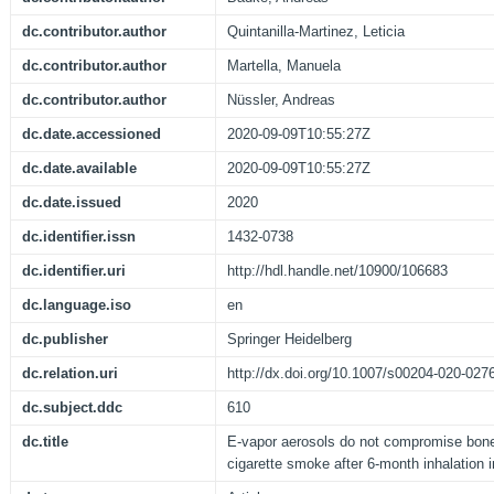
dc.contributor.author
Quintanilla-Martinez, Leticia
dc.contributor.author
Martella, Manuela
dc.contributor.author
Nüssler, Andreas
dc.date.accessioned
2020-09-09T10:55:27Z
dc.date.available
2020-09-09T10:55:27Z
dc.date.issued
2020
dc.identifier.issn
1432-0738
dc.identifier.uri
http://hdl.handle.net/10900/106683
dc.language.iso
en
dc.publisher
Springer Heidelberg
dc.relation.uri
http://dx.doi.org/10.1007/s00204-020-027
dc.subject.ddc
610
dc.title
E-vapor aerosols do not compromise bone i
cigarette smoke after 6-month inhalation