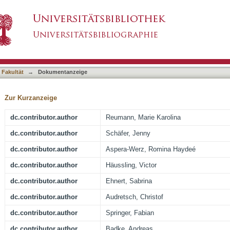
ompromise bone integrity relative to cigarette 
asiert)
) mouse model
 Fakultät
→
Dokumentanzeige
Zur Kurzanzeige
dc.contributor.author
Reumann, Marie Karolina
dc.contributor.author
Schäfer, Jenny
dc.contributor.author
Aspera-Werz, Romina Haydeé
dc.contributor.author
Häussling, Victor
dc.contributor.author
Ehnert, Sabrina
dc.contributor.author
Audretsch, Christof
dc.contributor.author
Springer, Fabian
dc.contributor.author
Badke, Andreas