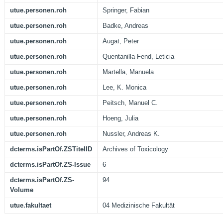
utue.personen.roh
Springer, Fabian
utue.personen.roh
Badke, Andreas
utue.personen.roh
Augat, Peter
utue.personen.roh
Quentanilla-Fend, Leticia
utue.personen.roh
Martella, Manuela
utue.personen.roh
Lee, K. Monica
utue.personen.roh
Peitsch, Manuel C.
utue.personen.roh
Hoeng, Julia
utue.personen.roh
Nussler, Andreas K.
dcterms.isPartOf.ZSTitelID
Archives of Toxicology
dcterms.isPartOf.ZS-Issue
6
dcterms.isPartOf.ZS-
94
Volume
utue.fakultaet
04 Medizinische Fakultät