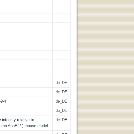
de_DE
de_DE
69-4
de_DE
de_DE
ntegrity relative to
de_DE
 in an ApoE(-/-) mouse model