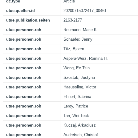
dc.type
Article
utue.quellen.id
20200715072417_00461
utue.publikation.seiten
2163-2177
utue.personen.roh
Reumann, Marie K.
utue.personen.roh
Schaefer, Jenny
utue.personen.roh
Titz, Bjoern
utue.personen.roh
Aspera-Werz, Romina H.
utue.personen.roh
Wong, Ee Tsin
utue.personen.roh
Szostak, Justyna
utue.personen.roh
Haeussling, Victor
utue.personen.roh
Ehnert, Sabrina
utue.personen.roh
Leroy, Patrice
utue.personen.roh
Tan, Wei Teck
utue.personen.roh
Kuczaj, Arkadiusz
utue.personen.roh
Audretsch, Christof