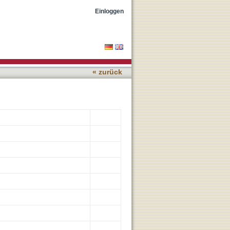
smoke after 6-month
Einloggen
« zurück