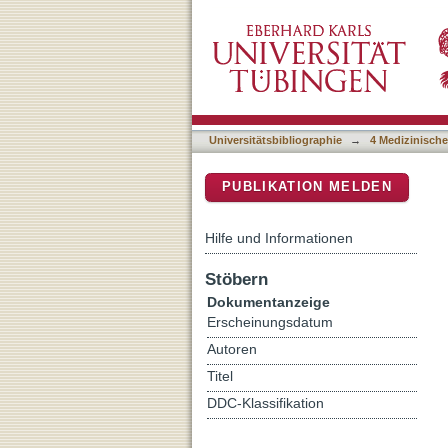
E-vapor aerosols do not c
DSpace Repositorium (Manakin b
inhalation in an ApoE(-/-
Universitätsbibliographie
→
4 Medizinische
PUBLIKATION MELDEN
Hilfe und Informationen
Stöbern
Dokumentanzeige
Erscheinungsdatum
Autoren
Titel
DDC-Klassifikation