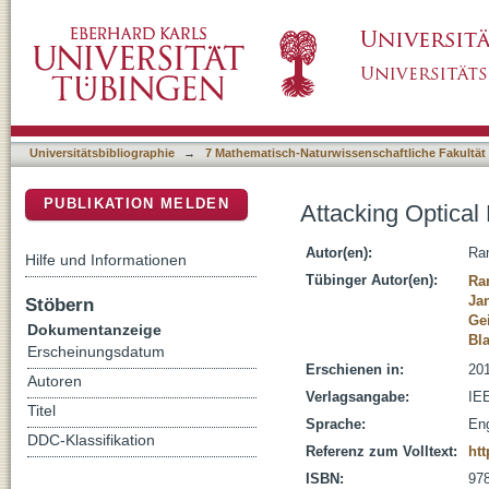
Attacking Optical Flow
DSpace Repositorium (Manakin basiert)
Universitätsbibliographie
→
7 Mathematisch-Naturwissenschaftliche Fakultät
PUBLIKATION MELDEN
Attacking Optical
Autor(en):
Ran
Hilfe und Informationen
Tübinger Autor(en):
Ra
Jan
Stöbern
Ge
Dokumentanzeige
Bla
Erscheinungsdatum
Erschienen in:
201
Autoren
Verlagsangabe:
IE
Titel
Sprache:
Eng
DDC-Klassifikation
Referenz zum Volltext:
htt
ISBN:
978