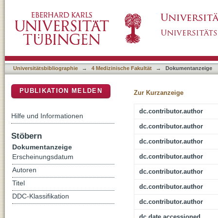
Assessment of Hepatic Perfusion Using GRA
DSpace Repositorium (Manakin basiert)
Universitätsbibliographie
→
4 Medizinische Fakultät
→
Dokumentanzeige
PUBLIKATION MELDEN
Zur Kurzanzeige
dc.contributor.author
Hilfe und Informationen
dc.contributor.author
Stöbern
dc.contributor.author
Dokumentanzeige
dc.contributor.author
Erscheinungsdatum
Autoren
dc.contributor.author
Titel
dc.contributor.author
DDC-Klassifikation
dc.contributor.author
dc.date.accessioned