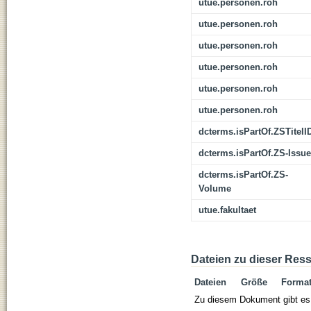
utue.personen.roh
utue.personen.roh
utue.personen.roh
utue.personen.roh
utue.personen.roh
utue.personen.roh
dcterms.isPartOf.ZSTitelI
dcterms.isPartOf.ZS-Issue
dcterms.isPartOf.ZS-
Volume
utue.fakultaet
Dateien zu dieser Res
Dateien
Größe
Forma
Zu diesem Dokument gibt es 