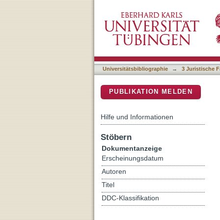
Die Upskirting-Reform geh
DSpace Repositorium (Manakin b
Universitätsbibliographie
→
3 Juristische F
PUBLIKATION MELDEN
Hilfe und Informationen
Stöbern
Dokumentanzeige
Erscheinungsdatum
Autoren
Titel
DDC-Klassifikation