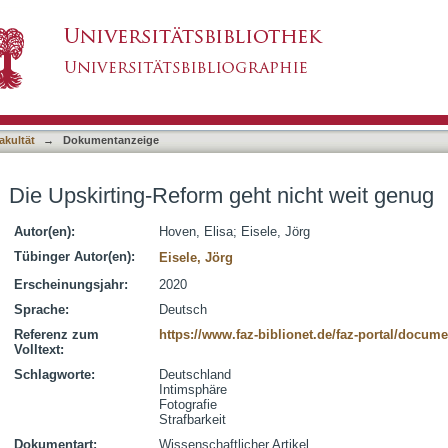
t nicht weit genug
asiert)
akultät
→
Dokumentanzeige
Die Upskirting-Reform geht nicht weit genug
Autor(en):
Hoven, Elisa
;
Eisele, Jörg
Tübinger Autor(en):
Eisele, Jörg
Erscheinungsjahr:
2020
Sprache:
Deutsch
Referenz zum
https://www.faz-biblionet.de/faz-portal/docu
Volltext:
Schlagworte:
Deutschland
Intimsphäre
Fotografie
Strafbarkeit
Dokumentart:
Wissenschaftlicher Artikel