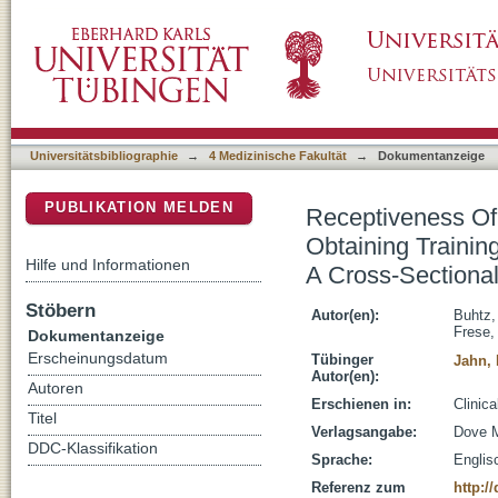
Receptiveness Of GPs In The South Of Saxo
DSpace Repositorium (Manakin basiert)
Technical Assistance Systems For Caregiving
Universitätsbibliographie
→
4 Medizinische Fakultät
→
Dokumentanzeige
PUBLIKATION MELDEN
Receptiveness Of
Obtaining Trainin
Hilfe und Informationen
A Cross-Sectiona
Stöbern
Autor(en):
Buhtz,
Frese
Dokumentanzeige
Erscheinungsdatum
Tübinger
Jahn, 
Autor(en):
Autoren
Erschienen in:
Clinica
Titel
Verlagsangabe:
Dove M
DDC-Klassifikation
Sprache:
Englis
Referenz zum
http:/