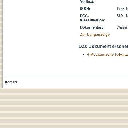
Volltext:
ISSN:
1178-1
DDC-
610 - 
Klassifikation:
Dokumentart:
Wissen
Zur Langanzeige
Das Dokument erschein
4 Medizinische Fakultä
Kontakt