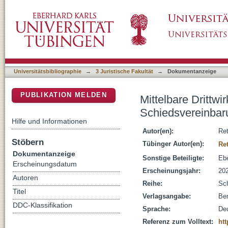
Mittelbare Drittwirkungen und subjektive Re
DSpace Repositorium (Manakin basiert)
Universitätsbibliographie
→
3 Juristische Fakultät
→
Dokumentanzeige
PUBLIKATION MELDEN
Mittelbare Drittw
Schiedsvereinbar
Hilfe und Informationen
Autor(en):
Ret
Stöbern
Tübinger Autor(en):
Re
Dokumentanzeige
Sonstige Beteiligte:
Ebe
Erscheinungsdatum
Erscheinungsjahr:
20
Autoren
Reihe:
Sch
Titel
Verlagsangabe:
Ber
DDC-Klassifikation
Sprache:
De
Referenz zum Volltext:
htt