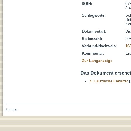
ISBN:
978
3-
Schlagworte:
Sch
Dri
Kol
Dokumentart:
Dis
Seitenzahl:
293
Verbund-Nachweis:
16
Kommentar:
Ers
Zur Langanzeige
Das Dokument erschein
3 Juristische Fakultät
[
Kontakt