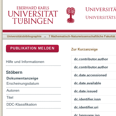
Implications of liquid-liquid phase separation
DSpace Repositorium (Manakin basiert)
control
Universitätsbibliographie
→
7 Mathematisch-Naturwissenschaftliche Fakultät
PUBLIKATION MELDEN
Zur Kurzanzeige
dc.contributor.author
Hilfe und Informationen
dc.contributor.author
Stöbern
dc.date.accessioned
Dokumentanzeige
dc.date.available
Erscheinungsdatum
Autoren
dc.date.issued
Titel
dc.identifier.issn
DDC-Klassifikation
dc.identifier.uri
dc.language.iso