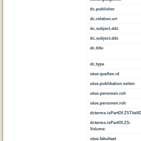
dc.publisher
dc.relation.uri
dc.subject.ddc
dc.subject.ddc
dc.title
dc.type
utue.quellen.id
utue.publikation.seiten
utue.personen.roh
utue.personen.roh
dcterms.isPartOf.ZSTitelI
dcterms.isPartOf.ZS-
Volume
utue.fakultaet