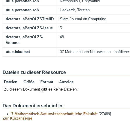
utue.personen.roh
Raftopoulou, Chrysanthi
utue.personen.roh
Ueckerdt, Torsten
dcterms.isPartOf.ZSTitelID
Siam Journal on Computing
dcterms.isPartOf.ZS-Issue
5
dcterms.isPartOf.ZS-
48
Volume
utue.fakultaet
07 Mathematisch-Naturwissenschaftliche 
Dateien zu dieser Ressource
Dateien
Größe
Format
Anzeige
Zu diesem Dokument gibt es keine Dateien.
Das Dokument erscheint in:
7 Mathematisch-Naturwissenschaftliche Fakultät
[27489]
Zur Kurzanzeige