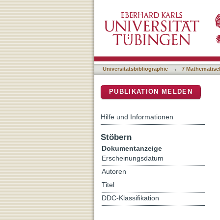
PLANAR GRAPHS OF 
DSpace Repositorium (Manakin b
Universitätsbibliographie
→
7 Mathematisc
PUBLIKATION MELDEN
Hilfe und Informationen
Stöbern
Dokumentanzeige
Erscheinungsdatum
Autoren
Titel
DDC-Klassifikation