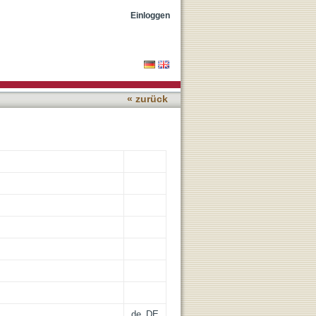
E NUMBER
Einloggen
« zurück
de_DE