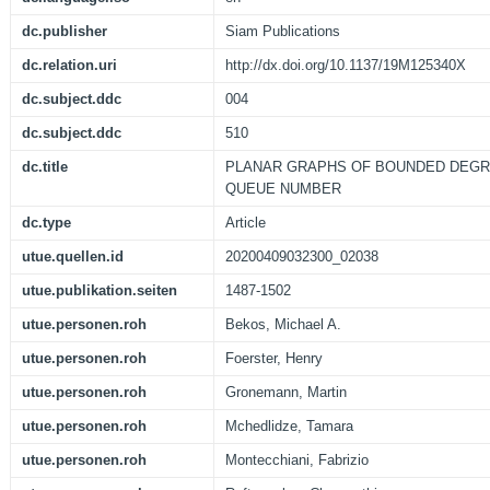
dc.publisher
Siam Publications
dc.relation.uri
http://dx.doi.org/10.1137/19M125340X
dc.subject.ddc
004
dc.subject.ddc
510
dc.title
PLANAR GRAPHS OF BOUNDED DEGR
QUEUE NUMBER
dc.type
Article
utue.quellen.id
20200409032300_02038
utue.publikation.seiten
1487-1502
utue.personen.roh
Bekos, Michael A.
utue.personen.roh
Foerster, Henry
utue.personen.roh
Gronemann, Martin
utue.personen.roh
Mchedlidze, Tamara
utue.personen.roh
Montecchiani, Fabrizio