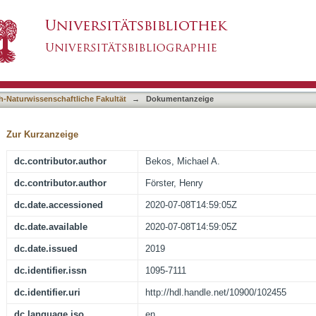
BOUNDED DEGREE HAVE BOUNDED QUEU
asiert)
h-Naturwissenschaftliche Fakultät
→
Dokumentanzeige
Zur Kurzanzeige
dc.contributor.author
Bekos, Michael A.
dc.contributor.author
Förster, Henry
dc.date.accessioned
2020-07-08T14:59:05Z
dc.date.available
2020-07-08T14:59:05Z
dc.date.issued
2019
dc.identifier.issn
1095-7111
dc.identifier.uri
http://hdl.handle.net/10900/102455
dc.language.iso
en