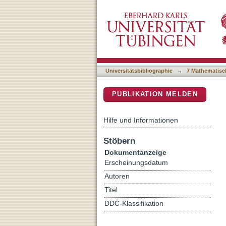
Multiplicity dependence of
DSpace Repositorium (Manakin b
Universitätsbibliographie
→
7 Mathematisc
PUBLIKATION MELDEN
Hilfe und Informationen
Stöbern
Dokumentanzeige
Erscheinungsdatum
Autoren
Titel
DDC-Klassifikation