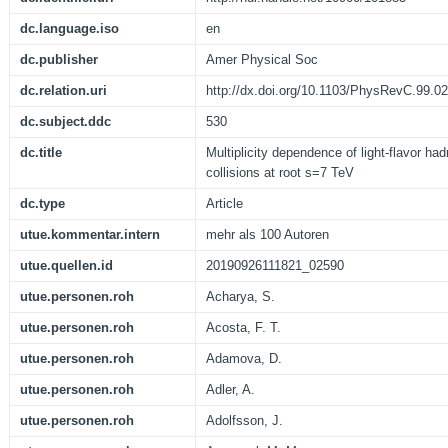
dc.language.iso
en
dc.publisher
Amer Physical Soc
dc.relation.uri
http://dx.doi.org/10.1103/PhysRevC.99.0
dc.subject.ddc
530
dc.title
Multiplicity dependence of light-flavor had
collisions at root s=7 TeV
dc.type
Article
utue.kommentar.intern
mehr als 100 Autoren
utue.quellen.id
20190926111821_02590
utue.personen.roh
Acharya, S.
utue.personen.roh
Acosta, F. T.
utue.personen.roh
Adamova, D.
utue.personen.roh
Adler, A.
utue.personen.roh
Adolfsson, J.