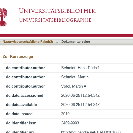
 light-flavor hadron production in pp collisions 
asiert)
h-Naturwissenschaftliche Fakultät
→
Dokumentanzeige
Zur Kurzanzeige
dc.contributor.author
Schmidt, Hans Rudolf
dc.contributor.author
Schmidt, Martin
dc.contributor.author
Völkl, Martin A.
dc.date.accessioned
2020-06-25T12:54:34Z
dc.date.available
2020-06-25T12:54:34Z
dc.date.issued
2019
dc.identifier.issn
2469-9993
dc.identifier.uri
http://hdl.handle.net/10900/101883