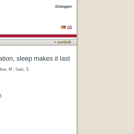
Einloggen
« zurück
ion, sleep makes it last
bus, M.
;
Gais, S.
5