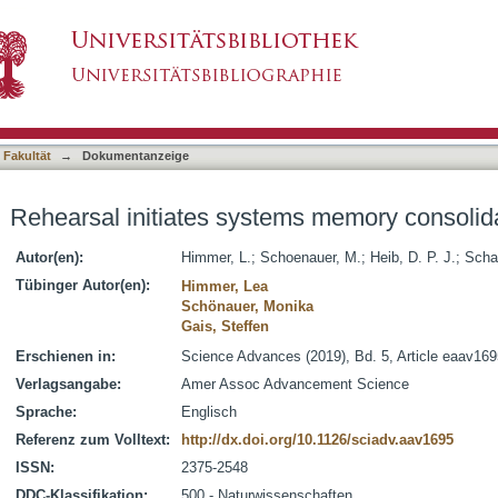
ms memory consolidation, sleep makes it last
asiert)
 Fakultät
→
Dokumentanzeige
Rehearsal initiates systems memory consolidat
Autor(en):
Himmer, L.
;
Schoenauer, M.
;
Heib, D. P. J.
;
Scha
Tübinger Autor(en):
Himmer, Lea
Schönauer, Monika
Gais, Steffen
Erschienen in:
Science Advances (2019), Bd. 5, Article eaav169
Verlagsangabe:
Amer Assoc Advancement Science
Sprache:
Englisch
Referenz zum Volltext:
http://dx.doi.org/10.1126/sciadv.aav1695
ISSN:
2375-2548
DDC-Klassifikation:
500 - Naturwissenschaften