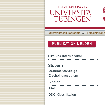
Rehearsal initiates syste
DSpace Repositorium (Manakin b
Universitätsbibliographie
→
4 Medizinische
PUBLIKATION MELDEN
Hilfe und Informationen
Stöbern
Dokumentanzeige
Erscheinungsdatum
Autoren
Titel
DDC-Klassifikation