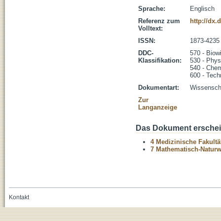
Sprache:
Englisch
Referenz zum
http://dx.
Volltext:
ISSN:
1873-4235
DDC-
570 - Biow
Klassifikation:
530 - Phys
540 - Che
600 - Tech
Dokumentart:
Wissenscha
Zur
Langanzeige
Das Dokument erschein
4 Medizinische Fakultä
7 Mathematisch-Naturwi
Kontakt