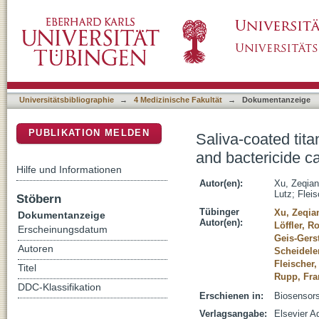
Saliva-coated titanium biosensor detects spe
DSpace Repositorium (Manakin basiert)
loading upon cell death
Universitätsbibliographie
→
4 Medizinische Fakultät
→
Dokumentanzeige
PUBLIKATION MELDEN
Saliva-coated tita
and bactericide c
Hilfe und Informationen
Autor(en):
Xu, Zeqian
Lutz
;
Fleis
Stöbern
Tübinger
Xu, Zeqia
Dokumentanzeige
Autor(en):
Löffler, R
Erscheinungsdatum
Geis-Gerst
Autoren
Scheideler
Fleischer
Titel
Rupp, Fra
DDC-Klassifikation
Erschienen in:
Biosensors
Verlagsangabe:
Elsevier 