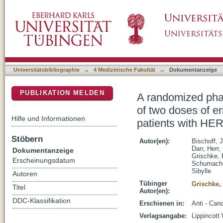
A randomized phase II study to determine the e
DSpace Repositorium (Manakin basiert)
lapatinib in trastuzumab-pretreated patients
Universitätsbibliographie
→
4 Medizinische Fakultät
→
Dokumentanzeige
PUBLIKATION MELDEN
A randomized phase
of two doses of er
Hilfe und Informationen
patients with HER
Stöbern
Autor(en):
Bischoff, 
Dan
;
Herr,
Dokumentanzeige
Grischke, 
Erscheinungsdatum
Schumache
Sibylle
Autoren
Tübinger
Grischke,
Titel
Autor(en):
DDC-Klassifikation
Erschienen in:
Anti - Can
Verlagsangabe:
Lippincott