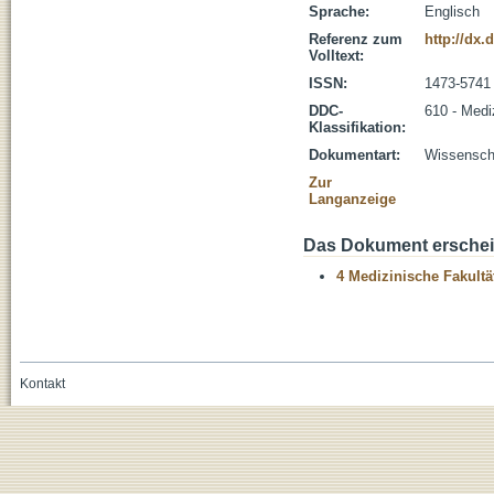
Sprache:
Englisch
Referenz zum
http://dx
Volltext:
ISSN:
1473-5741
DDC-
610 - Medi
Klassifikation:
Dokumentart:
Wissenscha
Zur
Langanzeige
Das Dokument erschein
4 Medizinische Fakultä
Kontakt