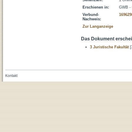
Erschienen in:
GWB - 6
Verbund-
169629
Nachweis:
Zur Langanzeige
Das Dokument erschein
3 Juristische Fakultät
[
Kontakt