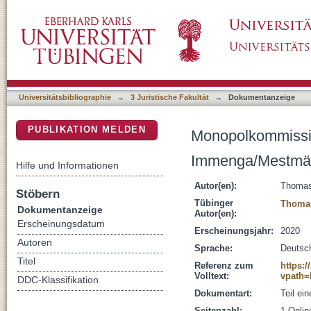
Monopolkommission, §§ 44-47
DSpace Repositorium (Manakin basiert)
Universitätsbibliographie
→
3 Juristische Fakultät
→
Dokumentanzeige
PUBLIKATION MELDEN
Monopolkommissi
Immenga/Mestmäck
Hilfe und Informationen
Autor(en):
Thomas
Stöbern
Tübinger
Thomas
Dokumentanzeige
Autor(en):
Erscheinungsdatum
Erscheinungsjahr:
2020
Autoren
Sprache:
Deutsc
Titel
Referenz zum
https:/
Volltext:
vpath
DDC-Klassifikation
Dokumentart:
Teil ei
Seitenzahl:
1 Onli